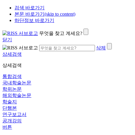
검색 바로가기
본문 바로가기(skip to content)
하단정보 바로가기
무엇을 찾고 계세요?
닫기
삭제
상세검색
상세검색
통합검색
국내학술논문
학위논문
해외학술논문
학술지
단행본
연구보고서
공개강의
버튼