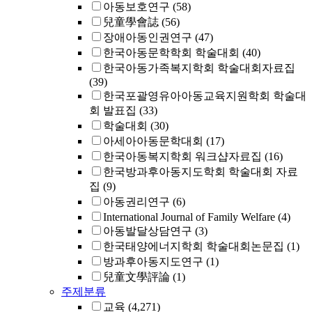
아동보호연구
(58)
兒童學會誌
(56)
장애아동인권연구
(47)
한국아동문학학회 학술대회
(40)
한국아동가족복지학회 학술대회자료집
(39)
한국포괄영유아아동교육지원학회 학술대
회 발표집
(33)
학술대회
(30)
아세아아동문학대회
(17)
한국아동복지학회 워크샵자료집
(16)
한국방과후아동지도학회 학술대회 자료
집
(9)
아동권리연구
(6)
International Journal of Family Welfare
(4)
아동발달상담연구
(3)
한국태양에너지학회 학술대회논문집
(1)
방과후아동지도연구
(1)
兒童文學評論
(1)
주제분류
교육
(4,271)