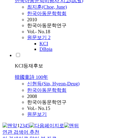
한국아동문학비평사 시고(試攷)
최지훈(Choe, June)
한국아동문학학회
2010
한국아동문학연구
Vol.- No.18
원문보기
2
KCI
DBpia
KCI등재후보
韓國童詩 100年
신현득(Sin, Hyeon-Deug)
한국아동문학학회
2008
한국아동문학연구
Vol.- No.15
원문보기
1
2
3
4
5
연관 검색어 추천