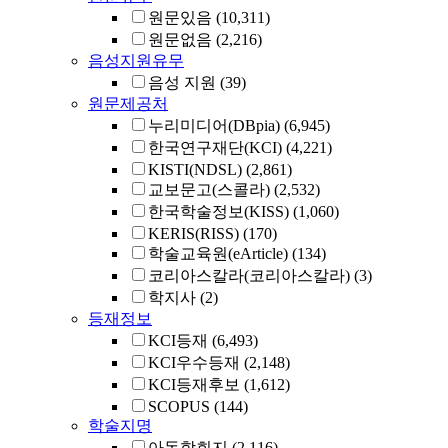
원문있음
(10,311)
원문없음
(2,216)
음성지원유무
음성 지원
(39)
원문제공처
누리미디어(DBpia)
(6,945)
한국연구재단(KCI)
(4,221)
KISTI(NDSL)
(2,861)
교보문고(스콜라)
(2,532)
한국학술정보(KISS)
(1,060)
KERIS(RISS)
(170)
학술교육원(eArticle)
(134)
코리아스칼라(코리아스칼라)
(3)
학지사
(2)
등재정보
KCI등재
(6,493)
KCI우수등재
(2,148)
KCI등재후보
(1,612)
SCOPUS
(144)
학술지명
아동학회지
(2,116)