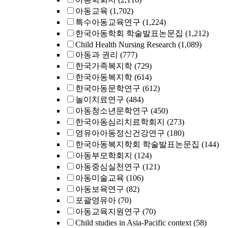
아동교육
(1,702)
특수아동교육연구
(1,224)
한국아동학회 학술발표논문집
(1,212)
Child Health Nursing Research
(1,089)
아동과 권리
(777)
한국가족복지학
(729)
한국아동복지학
(614)
한국아동문학연구
(612)
놀이치료연구
(484)
아동청소년문학연구
(450)
한국아동심리치료학회지
(273)
영유아아동정신건강연구
(180)
한국아동복지학회 학술발표논문집
(144)
아동부모학회지
(124)
아동중심실천연구
(121)
아동미술교육
(106)
아동보육연구
(82)
포괄영유아
(70)
아동교육지원연구
(70)
Child studies in Asia-Pacific context
(58)