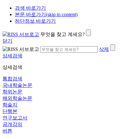
검색 바로가기
본문 바로가기(skip to content)
하단정보 바로가기
무엇을 찾고 계세요?
닫기
삭제
상세검색
상세검색
통합검색
국내학술논문
학위논문
해외학술논문
학술지
단행본
연구보고서
공개강의
버튼