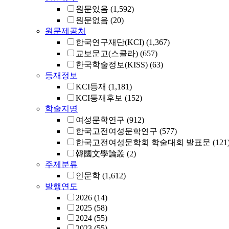
원문있음
(1,592)
원문없음
(20)
원문제공처
한국연구재단(KCI)
(1,367)
교보문고(스콜라)
(657)
한국학술정보(KISS)
(63)
등재정보
KCI등재
(1,181)
KCI등재후보
(152)
학술지명
여성문학연구
(912)
한국고전여성문학연구
(577)
한국고전여성문학회 학술대회 발표문
(121
韓國文學論叢
(2)
주제분류
인문학
(1,612)
발행연도
2026
(14)
2025
(58)
2024
(55)
2023
(55)