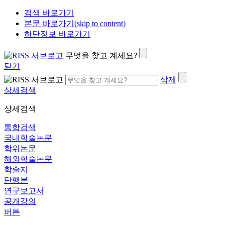
검색 바로가기
본문 바로가기(skip to content)
하단정보 바로가기
무엇을 찾고 계세요?
닫기
삭제
상세검색
상세검색
통합검색
국내학술논문
학위논문
해외학술논문
학술지
단행본
연구보고서
공개강의
버튼