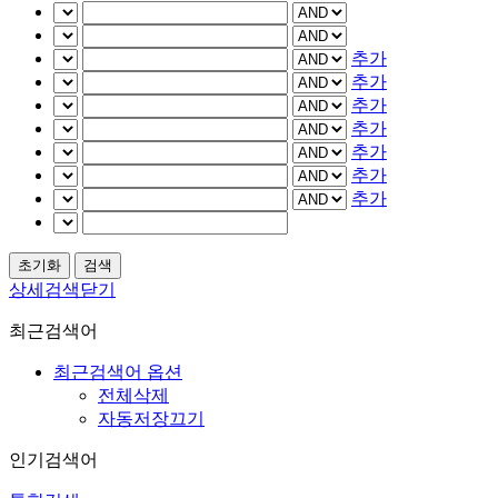
추가
추가
추가
추가
추가
추가
추가
상세검색닫기
최근검색어
최근검색어 옵션
전체삭제
자동저장끄기
인기검색어