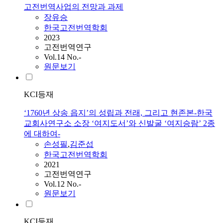
고전번역사업의 전망과 과제
장유승
한국고전번역학회
2023
고전번역연구
Vol.14 No.-
원문보기
KCI등재
‘1760년 상송 읍지’의 성립과 전래, 그리고 현존본-한국
교회사연구소 소장 ‘여지도서’와 신발굴 ‘여지승람’ 2종
에 대하여-
손성필
,
김준섭
한국고전번역학회
2021
고전번역연구
Vol.12 No.-
원문보기
KCI등재