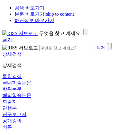
검색 바로가기
본문 바로가기(skip to content)
하단정보 바로가기
무엇을 찾고 계세요?
닫기
삭제
상세검색
상세검색
통합검색
국내학술논문
학위논문
해외학술논문
학술지
단행본
연구보고서
공개강의
버튼