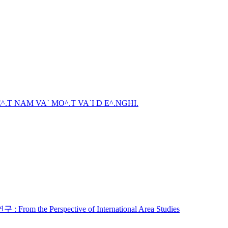
.T NAM VA` MO^.T VA`I D E^.NGHI.
erspective of International Area Studies