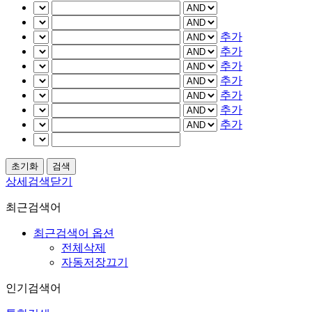
추가
추가
추가
추가
추가
추가
추가
상세검색닫기
최근검색어
최근검색어 옵션
전체삭제
자동저장끄기
인기검색어