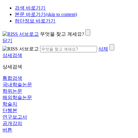
검색 바로가기
본문 바로가기(skip to content)
하단정보 바로가기
무엇을 찾고 계세요?
닫기
삭제
상세검색
상세검색
통합검색
국내학술논문
학위논문
해외학술논문
학술지
단행본
연구보고서
공개강의
버튼