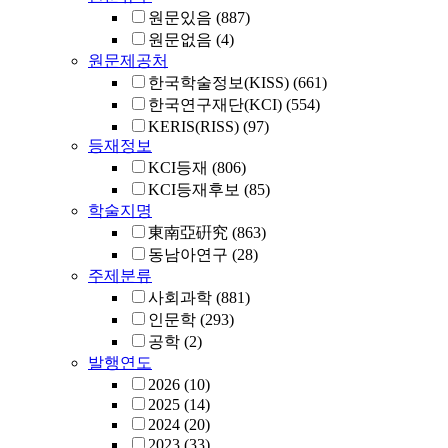
원문있음
(887)
원문없음
(4)
원문제공처
한국학술정보(KISS)
(661)
한국연구재단(KCI)
(554)
KERIS(RISS)
(97)
등재정보
KCI등재
(806)
KCI등재후보
(85)
학술지명
東南亞硏究
(863)
동남아연구
(28)
주제분류
사회과학
(881)
인문학
(293)
공학
(2)
발행연도
2026
(10)
2025
(14)
2024
(20)
2023
(33)