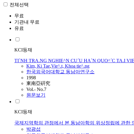
전체선택
무료
기관내 무료
유료
KCI등재
TI`NH TRA.NG NGHIE^N CU´U HA`N QUO^´C TA.I VIE^
Kim, Ki Tae
,
Vie^.t, Khoa tie^.ng
한국외국어대학교 동남아연구소
1998
東南亞硏究
Vol.- No.7
원문보기
KCI등재
국제지역학의 관점에서 본 동남아학의 위상정립에 관한 연구 : From the P
박광섭