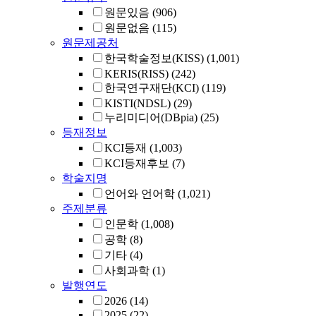
원문있음
(906)
원문없음
(115)
원문제공처
한국학술정보(KISS)
(1,001)
KERIS(RISS)
(242)
한국연구재단(KCI)
(119)
KISTI(NDSL)
(29)
누리미디어(DBpia)
(25)
등재정보
KCI등재
(1,003)
KCI등재후보
(7)
학술지명
언어와 언어학
(1,021)
주제분류
인문학
(1,008)
공학
(8)
기타
(4)
사회과학
(1)
발행연도
2026
(14)
2025
(22)