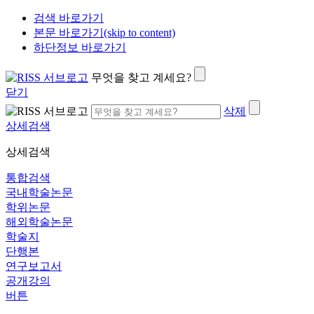
검색 바로가기
본문 바로가기(skip to content)
하단정보 바로가기
무엇을 찾고 계세요?
닫기
삭제
상세검색
상세검색
통합검색
국내학술논문
학위논문
해외학술논문
학술지
단행본
연구보고서
공개강의
버튼