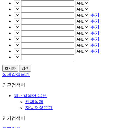
추가
추가
추가
추가
추가
추가
추가
상세검색닫기
최근검색어
최근검색어 옵션
전체삭제
자동저장끄기
인기검색어