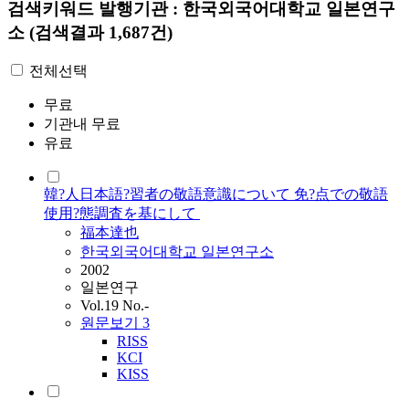
검색키워드
발행기관 : 한국외국어대학교 일본연구
소
(검색결과 1,687건)
전체선택
무료
기관내 무료
유료
韓?人日本語?習者の敬語意識について ­免?点での敬語
使用?態調査を基にして ­
福本達也
한국외국어대학교 일본연구소
2002
일본연구
Vol.19 No.-
원문보기
3
RISS
KCI
KISS