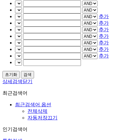
추가
추가
추가
추가
추가
추가
추가
상세검색닫기
최근검색어
최근검색어 옵션
전체삭제
자동저장끄기
인기검색어