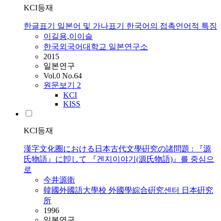
KCI등재
한글표기 일본어 및 가나표기 한국어의 접촉언어적 특징
이길용
,
이이슬
한국외국어대학교 일본연구소
2015
일본연구
Vol.0 No.64
원문보기
2
KCI
KISS
KCI등재
漢字文化圈における日本古代文學硏究の諸問題 : 『源
氏物語』に卽して 『겐지이야기(源氏物語)』를 중심으
로
今井源衛
韓國外國語大學校 外國學綜合硏究센터 日本硏究
所
1996
일본연구