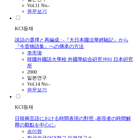
Vol.11 No.-
원문보기
KCI등재
說話の選擇と再編成 : -『大日本國法華經驗記』から
『今昔物語集』への傳承の方法
李市埈
韓國外國語大學校 外國學綜合硏究센터 日本硏究
所
2000
일본연구
Vol.14 No.-
원문보기
KCI등재
日韓兩言語における時間表現の對照 -表現者の時間解
釋の觀點を中心に-
송미령
한국외국어대학교 일본연구소