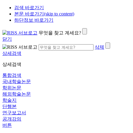
검색 바로가기
본문 바로가기(skip to content)
하단정보 바로가기
무엇을 찾고 계세요?
닫기
삭제
상세검색
상세검색
통합검색
국내학술논문
학위논문
해외학술논문
학술지
단행본
연구보고서
공개강의
버튼