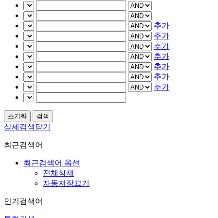
추가
추가
추가
추가
추가
추가
추가
상세검색닫기
최근검색어
최근검색어 옵션
전체삭제
자동저장끄기
인기검색어