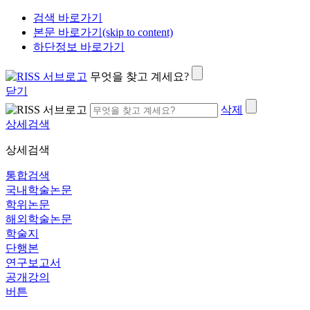
검색 바로가기
본문 바로가기(skip to content)
하단정보 바로가기
무엇을 찾고 계세요?
닫기
삭제
상세검색
상세검색
통합검색
국내학술논문
학위논문
해외학술논문
학술지
단행본
연구보고서
공개강의
버튼