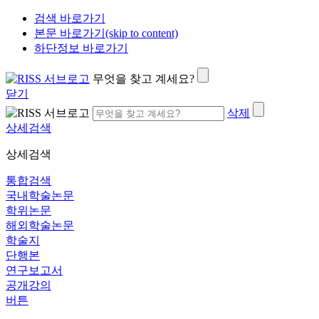
검색 바로가기
본문 바로가기(skip to content)
하단정보 바로가기
무엇을 찾고 계세요?
닫기
삭제
상세검색
상세검색
통합검색
국내학술논문
학위논문
해외학술논문
학술지
단행본
연구보고서
공개강의
버튼