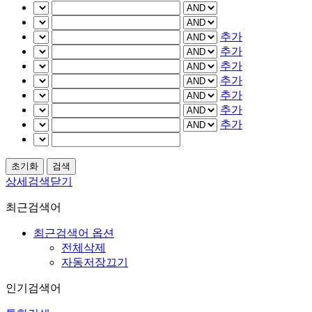
추가
추가
추가
추가
추가
추가
추가
상세검색닫기
최근검색어
최근검색어 옵션
전체삭제
자동저장끄기
인기검색어