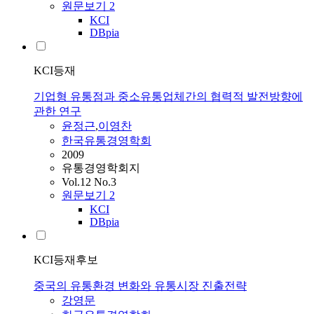
원문보기
2
KCI
DBpia
KCI등재
기업형 유통점과 중소유통업체간의 협력적 발전방향에
관한 연구
윤정근
,
이영찬
한국유통경영학회
2009
유통경영학회지
Vol.12 No.3
원문보기
2
KCI
DBpia
KCI등재후보
중국의 유통환경 변화와 유통시장 진출전략
강영문