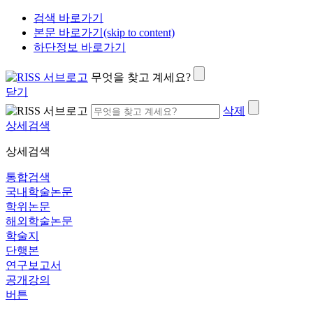
검색 바로가기
본문 바로가기(skip to content)
하단정보 바로가기
무엇을 찾고 계세요?
닫기
삭제
상세검색
상세검색
통합검색
국내학술논문
학위논문
해외학술논문
학술지
단행본
연구보고서
공개강의
버튼