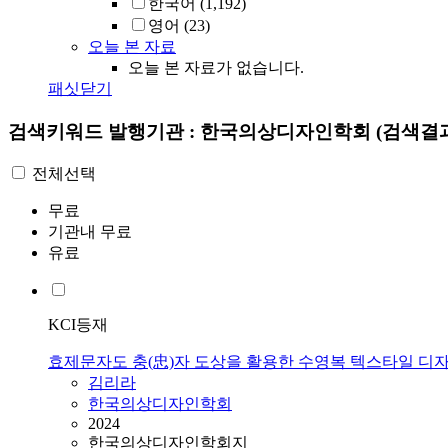
한국어
(1,192)
영어
(23)
오늘 본 자료
오늘 본 자료가 없습니다.
패싯닫기
검색키워드
발행기관 : 한국의상디자인학회
(검색결과
전체선택
무료
기관내 무료
유료
KCI등재
효제문자도 충(忠)자 도상을 활용한 수영복 텍스타일 디
김리라
한국의상디자인학회
2024
한국의상디자인학회지