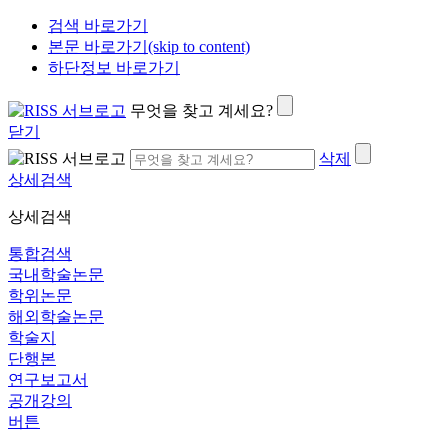
검색 바로가기
본문 바로가기(skip to content)
하단정보 바로가기
무엇을 찾고 계세요?
닫기
삭제
상세검색
상세검색
통합검색
국내학술논문
학위논문
해외학술논문
학술지
단행본
연구보고서
공개강의
버튼