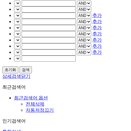
추가
추가
추가
추가
추가
추가
추가
상세검색닫기
최근검색어
최근검색어 옵션
전체삭제
자동저장끄기
인기검색어