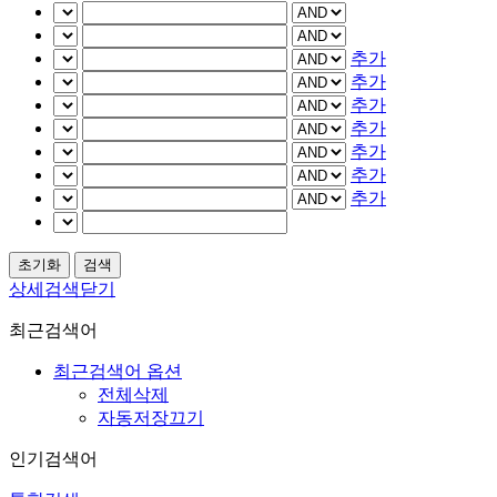
추가
추가
추가
추가
추가
추가
추가
상세검색닫기
최근검색어
최근검색어 옵션
전체삭제
자동저장끄기
인기검색어