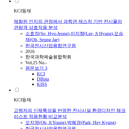
KCI등재
체화된 인지의 관점에서 과학관 제스처 기반 전시물의
관람객 상호작용 분석
소효정(So, Hyo-Jeong)
,
이지향(Lee, Ji Hyang)
,
오승
재(Oh, Seung Jae)
한국전시산업융합연구원
2016
한국과학예술융합학회
Vol.25 No.-
원문보기
3
KCI
DBpia
KISS
KCI등재
고령자의 신체특성을 반영한 전시시설 환경디자인 체크
리스트 적용현황 비교분석
오지영(Oh, Ji Young)
,
박혜경(Park, Hey Kyung)
한국전시산업융합연구원