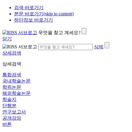
검색 바로가기
본문 바로가기(skip to content)
하단정보 바로가기
무엇을 찾고 계세요?
닫기
삭제
상세검색
상세검색
통합검색
국내학술논문
학위논문
해외학술논문
학술지
단행본
연구보고서
공개강의
버튼