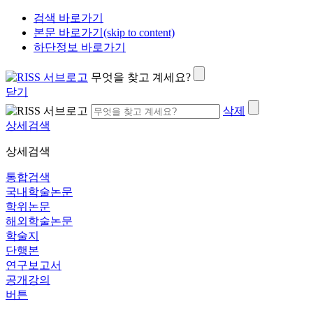
검색 바로가기
본문 바로가기(skip to content)
하단정보 바로가기
무엇을 찾고 계세요?
닫기
삭제
상세검색
상세검색
통합검색
국내학술논문
학위논문
해외학술논문
학술지
단행본
연구보고서
공개강의
버튼