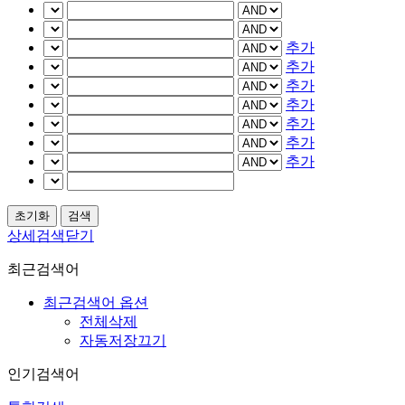
추가
추가
추가
추가
추가
추가
추가
상세검색닫기
최근검색어
최근검색어 옵션
전체삭제
자동저장끄기
인기검색어