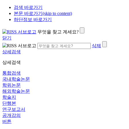
검색 바로가기
본문 바로가기(skip to content)
하단정보 바로가기
무엇을 찾고 계세요?
닫기
삭제
상세검색
상세검색
통합검색
국내학술논문
학위논문
해외학술논문
학술지
단행본
연구보고서
공개강의
버튼