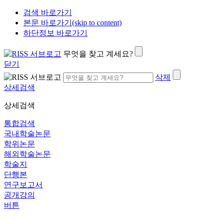
검색 바로가기
본문 바로가기(skip to content)
하단정보 바로가기
무엇을 찾고 계세요?
닫기
삭제
상세검색
상세검색
통합검색
국내학술논문
학위논문
해외학술논문
학술지
단행본
연구보고서
공개강의
버튼