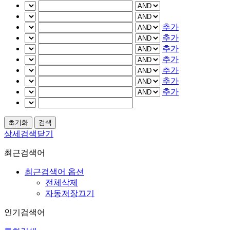
추가
추가
추가
추가
추가
추가
추가
상세검색닫기
최근검색어
최근검색어 옵션
전체삭제
자동저장끄기
인기검색어