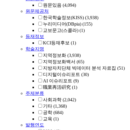
원문있음
(4,094)
원문제공처
한국학술정보(KISS)
(3,938)
누리미디어(DBpia)
(155)
교보문고(스콜라)
(1)
등재정보
KCI등재후보
(1)
학술지명
지역정보화
(3,938)
지역정보화백서
(65)
지방자치단체 빅데이터 분석 자료집
(51)
디지털이슈리포트
(30)
AI 이슈리포트
(9)
職業再活硏究
(1)
주제분류
사회과학
(2,042)
기타
(1,368)
공학
(684)
교육
(1)
발행연도