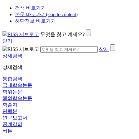
검색 바로가기
본문 바로가기(skip to content)
하단정보 바로가기
무엇을 찾고 계세요?
닫기
삭제
상세검색
상세검색
통합검색
국내학술논문
학위논문
해외학술논문
학술지
단행본
연구보고서
공개강의
버튼