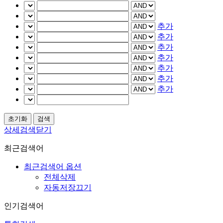
추가
추가
추가
추가
추가
추가
추가
상세검색닫기
최근검색어
최근검색어 옵션
전체삭제
자동저장끄기
인기검색어