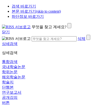
검색 바로가기
본문 바로가기(skip to content)
하단정보 바로가기
무엇을 찾고 계세요?
닫기
삭제
상세검색
상세검색
통합검색
국내학술논문
학위논문
해외학술논문
학술지
단행본
연구보고서
공개강의
버튼