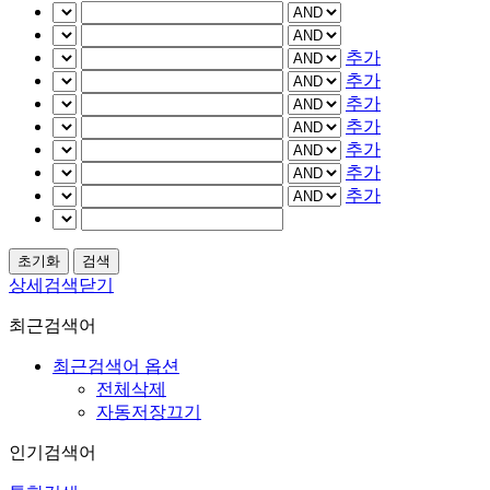
추가
추가
추가
추가
추가
추가
추가
상세검색닫기
최근검색어
최근검색어 옵션
전체삭제
자동저장끄기
인기검색어