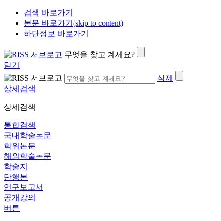
검색 바로가기
본문 바로가기(skip to content)
하단정보 바로가기
무엇을 찾고 계세요?
닫기
삭제
상세검색
상세검색
통합검색
국내학술논문
학위논문
해외학술논문
학술지
단행본
연구보고서
공개강의
버튼