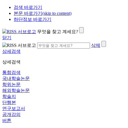
검색 바로가기
본문 바로가기(skip to content)
하단정보 바로가기
무엇을 찾고 계세요?
닫기
삭제
상세검색
상세검색
통합검색
국내학술논문
학위논문
해외학술논문
학술지
단행본
연구보고서
공개강의
버튼