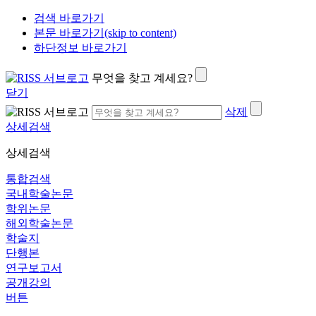
검색 바로가기
본문 바로가기(skip to content)
하단정보 바로가기
무엇을 찾고 계세요?
닫기
삭제
상세검색
상세검색
통합검색
국내학술논문
학위논문
해외학술논문
학술지
단행본
연구보고서
공개강의
버튼