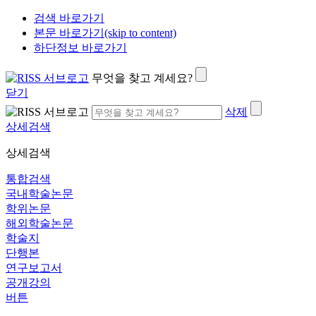
검색 바로가기
본문 바로가기(skip to content)
하단정보 바로가기
무엇을 찾고 계세요?
닫기
삭제
상세검색
상세검색
통합검색
국내학술논문
학위논문
해외학술논문
학술지
단행본
연구보고서
공개강의
버튼