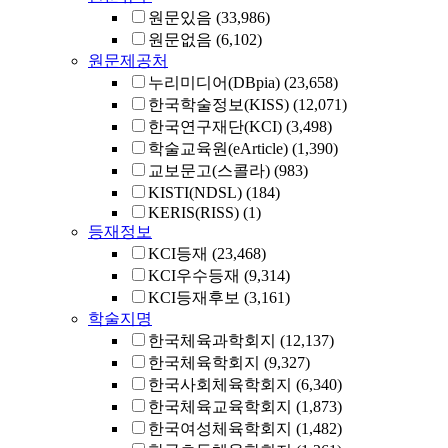
원문있음
(33,986)
원문없음
(6,102)
원문제공처
누리미디어(DBpia)
(23,658)
한국학술정보(KISS)
(12,071)
한국연구재단(KCI)
(3,498)
학술교육원(eArticle)
(1,390)
교보문고(스콜라)
(983)
KISTI(NDSL)
(184)
KERIS(RISS)
(1)
등재정보
KCI등재
(23,468)
KCI우수등재
(9,314)
KCI등재후보
(3,161)
학술지명
한국체육과학회지
(12,137)
한국체육학회지
(9,327)
한국사회체육학회지
(6,340)
한국체육교육학회지
(1,873)
한국여성체육학회지
(1,482)