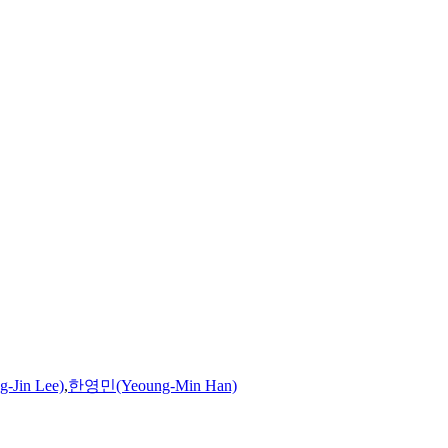
Jin Lee)
,
한영민(Yeoung-Min Han)