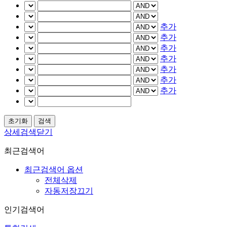
추가
추가
추가
추가
추가
추가
추가
상세검색닫기
최근검색어
최근검색어 옵션
전체삭제
자동저장끄기
인기검색어