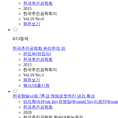
한국추진공학회
2015
한국추진공학회지
Vol.19 No.6
원문보기
KCI등재
한국추진공학회 윤리헌장 외
편집부(편집자)
한국추진공학회
2015
한국추진공학회지
Vol.19 No.3
원문보기
복사/대출신청
한국형발사체 7톤급 액체로켓엔진 냉각 특성
임지혁(Ji-Hyuk Im)
,
유병일(Byungil Yu)
,
이광진(Kwang-
한국추진공학회
2020
한국추진공학회 학술대회논문집