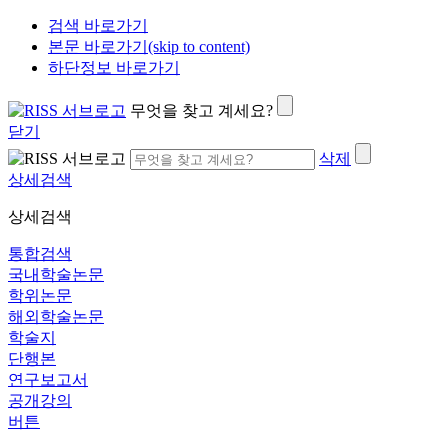
검색 바로가기
본문 바로가기(skip to content)
하단정보 바로가기
무엇을 찾고 계세요?
닫기
삭제
상세검색
상세검색
통합검색
국내학술논문
학위논문
해외학술논문
학술지
단행본
연구보고서
공개강의
버튼