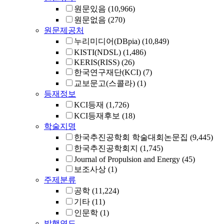
원문있음
(10,966)
원문없음
(270)
원문제공처
누리미디어(DBpia)
(10,849)
KISTI(NDSL)
(1,486)
KERIS(RISS)
(26)
한국연구재단(KCI)
(7)
교보문고(스콜라)
(1)
등재정보
KCI등재
(1,726)
KCI등재후보
(18)
학술지명
한국추진공학회 학술대회논문집
(9,445)
한국추진공학회지
(1,745)
Journal of Propulsion and Energy
(45)
보조사상
(1)
주제분류
공학
(11,224)
기타
(11)
인문학
(1)
발행연도