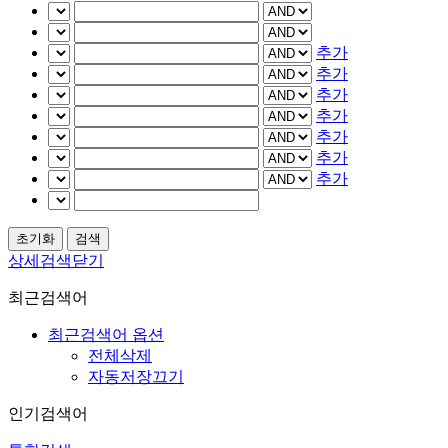
추가
추가
추가
추가
추가
추가
추가
상세검색닫기
최근검색어
최근검색어 옵션
전체삭제
자동저장끄기
인기검색어