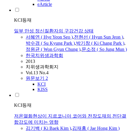
eArticle
KCI등재
일부 만성 정신질환자의 구강건강 상태
서혜연 ( Hye Yeon Seo )
,
전현선 ( Hyun Sun Jeon )
,
박수경 ( Su Kyung Park )
,
박기창 ( Ki Chang Park )
,
정원균 ( Won Gyun Chung )
,
문소정 ( So Jung Mun )
한국치위생과학회
2013
치위생과학회지
Vol.13 No.4
원문보기
2
KCI
KISS
KCI등재
저온열화현상이 지르코니아 코어와 전장도재의 전단결
합강도에 미치는 영향
김기백 ( Ki Baek Kim )
,
김재홍 ( Jae Hong Kim )