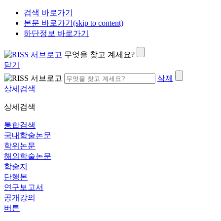
검색 바로가기
본문 바로가기(skip to content)
하단정보 바로가기
무엇을 찾고 계세요?
닫기
삭제
상세검색
상세검색
통합검색
국내학술논문
학위논문
해외학술논문
학술지
단행본
연구보고서
공개강의
버튼