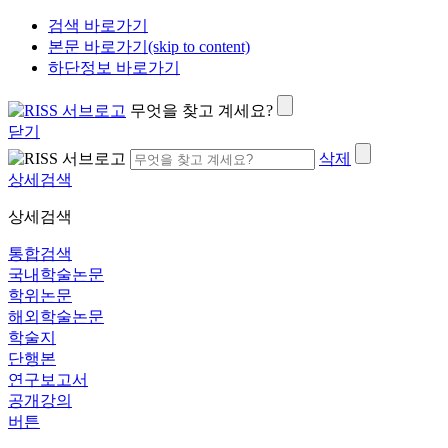
검색 바로가기
본문 바로가기(skip to content)
하단정보 바로가기
무엇을 찾고 계세요?
닫기
삭제
상세검색
상세검색
통합검색
국내학술논문
학위논문
해외학술논문
학술지
단행본
연구보고서
공개강의
버튼