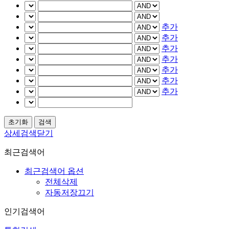
추가
추가
추가
추가
추가
추가
추가
상세검색닫기
최근검색어
최근검색어 옵션
전체삭제
자동저장끄기
인기검색어