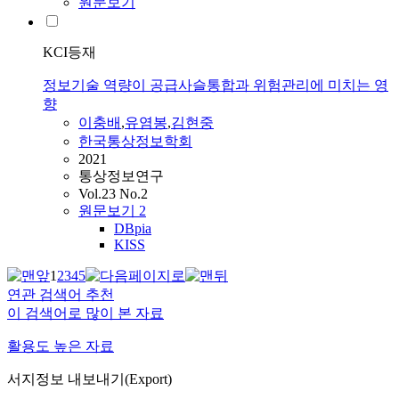
원문보기
KCI등재
정보기술 역량이 공급사슬통합과 위험관리에 미치는 영
향
이충배
,
유염봉
,
김현중
한국통상정보학회
2021
통상정보연구
Vol.23 No.2
원문보기
2
DBpia
KISS
1
2
3
4
5
연관 검색어 추천
이 검색어로 많이 본 자료
활용도 높은 자료
서지정보 내보내기(Export)