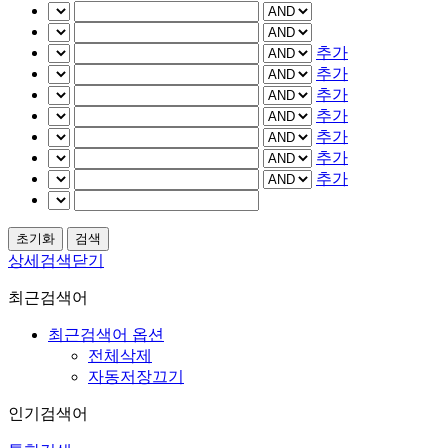
추가
추가
추가
추가
추가
추가
추가
상세검색닫기
최근검색어
최근검색어 옵션
전체삭제
자동저장끄기
인기검색어