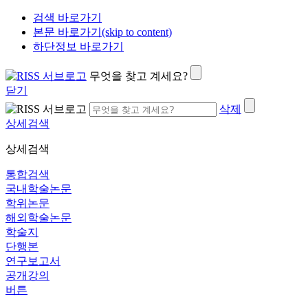
검색 바로가기
본문 바로가기(skip to content)
하단정보 바로가기
무엇을 찾고 계세요?
닫기
삭제
상세검색
상세검색
통합검색
국내학술논문
학위논문
해외학술논문
학술지
단행본
연구보고서
공개강의
버튼