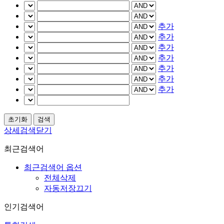
추가
추가
추가
추가
추가
추가
추가
상세검색닫기
최근검색어
최근검색어 옵션
전체삭제
자동저장끄기
인기검색어