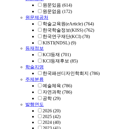
원문있음
(614)
원문없음
(172)
원문제공처
학술교육원(eArticle)
(764)
한국학술정보(KISS)
(762)
한국연구재단(KCI)
(78)
KISTI(NDSL)
(9)
등재정보
KCI등재
(701)
KCI등재후보
(85)
학술지명
한국패션디자인학회지
(786)
주제분류
예술체육
(786)
자연과학
(786)
공학
(29)
발행연도
2026
(20)
2025
(42)
2024
(40)
2023
(41)