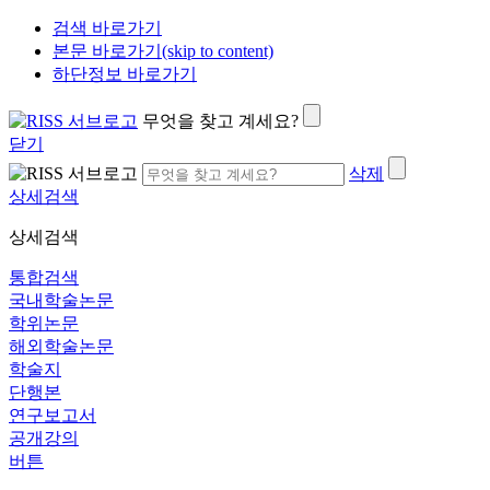
검색 바로가기
본문 바로가기(skip to content)
하단정보 바로가기
무엇을 찾고 계세요?
닫기
삭제
상세검색
상세검색
통합검색
국내학술논문
학위논문
해외학술논문
학술지
단행본
연구보고서
공개강의
버튼