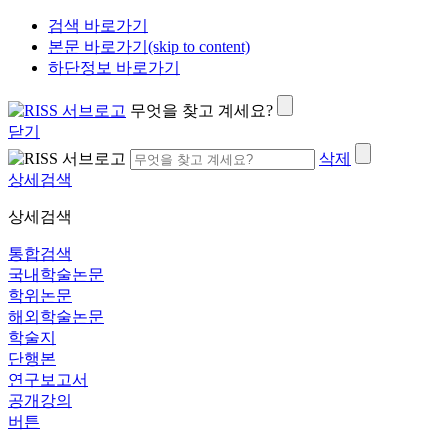
검색 바로가기
본문 바로가기(skip to content)
하단정보 바로가기
무엇을 찾고 계세요?
닫기
삭제
상세검색
상세검색
통합검색
국내학술논문
학위논문
해외학술논문
학술지
단행본
연구보고서
공개강의
버튼