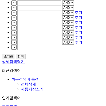
추가
추가
추가
추가
추가
추가
추가
상세검색닫기
최근검색어
최근검색어 옵션
전체삭제
자동저장끄기
인기검색어