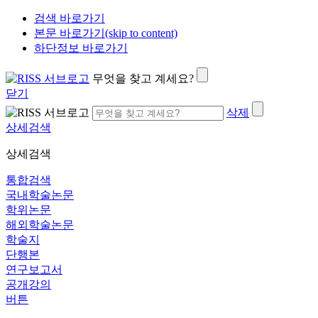
검색 바로가기
본문 바로가기(skip to content)
하단정보 바로가기
무엇을 찾고 계세요?
닫기
삭제
상세검색
상세검색
통합검색
국내학술논문
학위논문
해외학술논문
학술지
단행본
연구보고서
공개강의
버튼