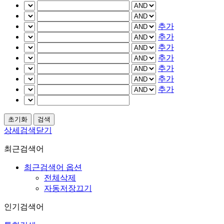
추가
추가
추가
추가
추가
추가
추가
상세검색닫기
최근검색어
최근검색어 옵션
전체삭제
자동저장끄기
인기검색어