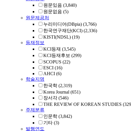
원문있음
(3,840)
원문없음
(5)
원문제공처
누리미디어(DBpia)
(3,766)
한국연구재단(KCI)
(2,336)
KISTI(NDSL)
(19)
등재정보
KCI등재
(3,545)
KCI등재후보
(299)
SCOPUS
(22)
ESCI
(16)
AHCI
(6)
학술지명
한국학
(2,319)
Korea Journal
(651)
장서각
(546)
THE REVIEW OF KOREAN STUDIES
(329
주제분류
인문학
(3,842)
기타
(3)
발행연도