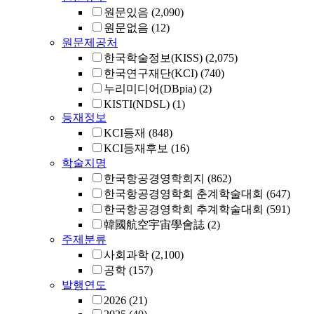
원문있음
(2,090)
원문없음
(12)
원문제공처
한국학술정보(KISS)
(2,075)
한국연구재단(KCI)
(740)
누리미디어(DBpia)
(2)
KISTI(NDSL)
(1)
등재정보
KCI등재
(848)
KCI등재후보
(16)
학술지명
한국항공경영학회지
(862)
한국항공경영학회 춘계학술대회
(647)
한국항공경영학회 추계학술대회
(591)
韓國航空宇宙學會誌
(2)
주제분류
사회과학
(2,100)
공학
(157)
발행연도
2026
(21)