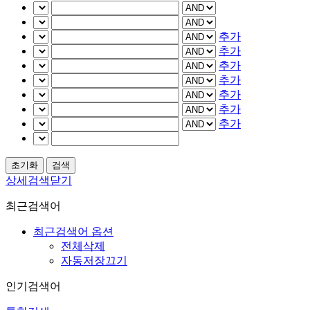
추가
추가
추가
추가
추가
추가
추가
상세검색닫기
최근검색어
최근검색어 옵션
전체삭제
자동저장끄기
인기검색어