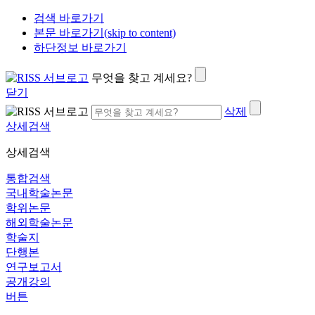
검색 바로가기
본문 바로가기(skip to content)
하단정보 바로가기
무엇을 찾고 계세요?
닫기
삭제
상세검색
상세검색
통합검색
국내학술논문
학위논문
해외학술논문
학술지
단행본
연구보고서
공개강의
버튼