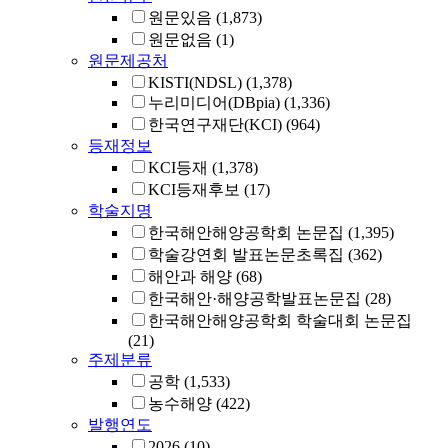
원문있음
(1,873)
원문없음
(1)
원문제공처
KISTI(NDSL)
(1,378)
누리미디어(DBpia)
(1,336)
한국연구재단(KCI)
(964)
등재정보
KCI등재
(1,378)
KCI등재후보
(17)
학술지명
한국해안해양공학회 논문집
(1,395)
학술강연회 발표논문초록집
(362)
해안과 해양
(68)
한국해안·해양공학발표논문집
(28)
한국해안해양공학회 학술대회 논문집
(21)
주제분류
공학
(1,533)
농수해양
(422)
발행연도
2026
(10)