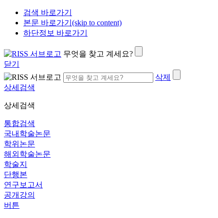
검색 바로가기
본문 바로가기(skip to content)
하단정보 바로가기
무엇을 찾고 계세요?
닫기
삭제
상세검색
상세검색
통합검색
국내학술논문
학위논문
해외학술논문
학술지
단행본
연구보고서
공개강의
버튼