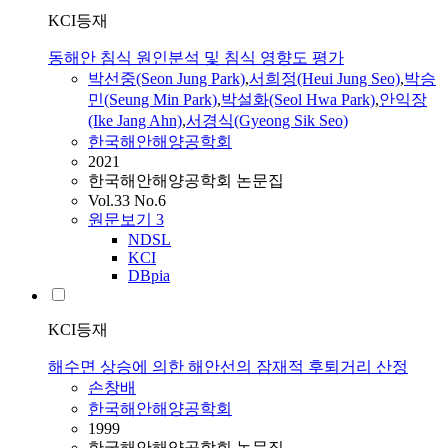
KCI등재
동해안 침식 원인분석 및 침식 영향도 평가
박선중(Seon Jung Park)
,
서희정(Heui Jung Seo)
,
박승
민(Seung Min Park)
,
박설화(Seol Hwa Park)
,
안익장
(Ike Jang Ahn)
,
서경식(Gyeong Sik Seo)
한국해안해양공학회
2021
한국해안해양공학회 논문집
Vol.33 No.6
원문보기
3
NDSL
KCI
DBpia
KCI등재
해수면 상승에 의한 해안선의 잠재적 후퇴거리 산정
손창배
한국해안해양공학회
1999
한국해안해양공학회 논문집