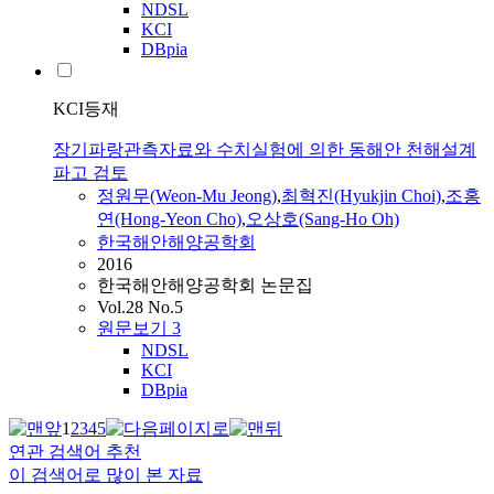
NDSL
KCI
DBpia
KCI등재
장기파랑관측자료와 수치실험에 의한 동해안 천해설계
파고 검토
정원무(Weon-Mu Jeong)
,
최혁진(Hyukjin Choi)
,
조홍
연(Hong-Yeon Cho)
,
오상호(Sang-Ho Oh)
한국해안해양공학회
2016
한국해안해양공학회 논문집
Vol.28 No.5
원문보기
3
NDSL
KCI
DBpia
1
2
3
4
5
연관 검색어 추천
이 검색어로 많이 본 자료