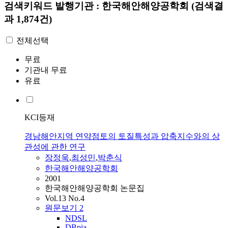
검색키워드
발행기관 : 한국해안해양공학회
(검색결
과 1,874건)
전체선택
무료
기관내 무료
유료
KCI등재
경남해안지역 연약점토의 토질특성과 압축지수와의 상
관성에 관한 연구
장정욱
,
최성민
,
박춘식
한국해안해양공학회
2001
한국해안해양공학회 논문집
Vol.13 No.4
원문보기
2
NDSL
DBpia