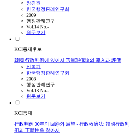
장경원
한국행정판례연구회
2009
행정판례연구
Vol.14 No.-
원문보기
KCI등재후보
韓國 行政判例에 있어서 形量瑕疵論의 導入과 評價
신봉기
한국행정판례연구회
2008
행정판례연구
Vol.13 No.-
원문보기
KCI등재
行政判例 30年의 回顧와 展望 - 行政救濟法: 韓國行政判
例의 正體性을 찾아서