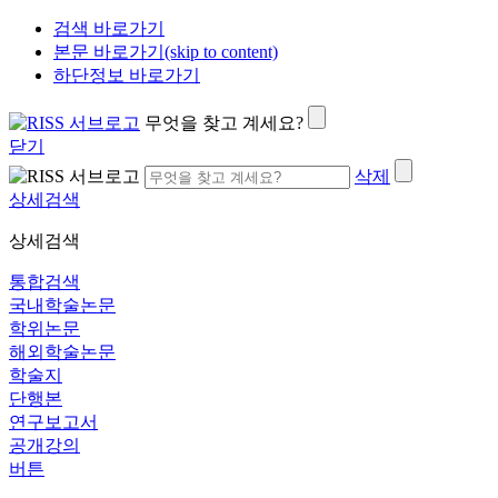
검색 바로가기
본문 바로가기(skip to content)
하단정보 바로가기
무엇을 찾고 계세요?
닫기
삭제
상세검색
상세검색
통합검색
국내학술논문
학위논문
해외학술논문
학술지
단행본
연구보고서
공개강의
버튼