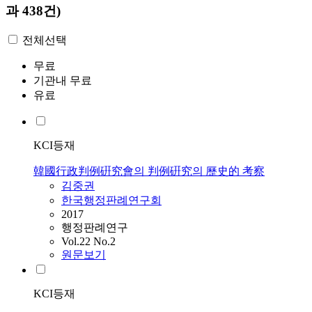
과 438건)
전체선택
무료
기관내 무료
유료
KCI등재
韓國行政判例硏究會의 判例硏究의 歷史的 考察
김중권
한국행정판례연구회
2017
행정판례연구
Vol.22 No.2
원문보기
KCI등재