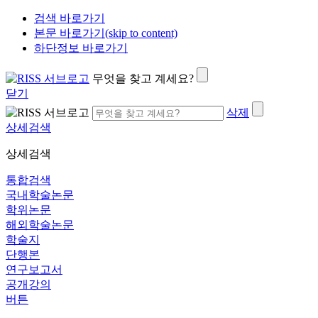
검색 바로가기
본문 바로가기(skip to content)
하단정보 바로가기
무엇을 찾고 계세요?
닫기
삭제
상세검색
상세검색
통합검색
국내학술논문
학위논문
해외학술논문
학술지
단행본
연구보고서
공개강의
버튼