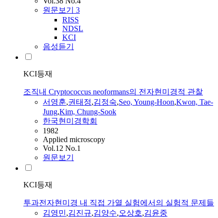
Vol.38 No.4
원문보기
3
RISS
NDSL
KCI
음성듣기
KCI등재
조직내 Cryptococcus neoformans의 전자현미경적 관찰
서영훈
,
권태정
,
김정숙
,
Seo, Young-Hoon
,
Kwon, Tae-
Jung
,
Kim, Chung-Sook
한국현미경학회
1982
Applied microscopy
Vol.12 No.1
원문보기
KCI등재
투과전자현미경 내 직접 가열 실험에서의 실험적 문제들
김영민
,
김진규
,
김양수
,
오상호
,
김윤중