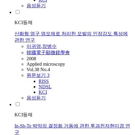
음성듣기
KCI등재
산화형 영구 염모제로 처리한 모발의 인장강도 특성에
관한 연구
이귀영
,
장병수
韓國電子顯微鏡學會
2008
Applied microscopy
Vol.38 No.4
원문보기
3
RISS
NDSL
KCI
음성듣기
KCI등재
In-Sb-Te 박막의 결정화 거동에 관한 투과전자현미경 연
구