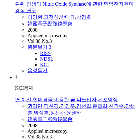
흰쥐 침샘의 Nitric Oxide Synthase에 관한 면역전자현미
경적 연구
이영환
,
고정식
,
박대균
,
박경호
韓國電子顯微鏡學會
2008
Applied microscopy
Vol.38 No.3
원문보기
3
RISS
NDSL
KCI
음성듣기
KCI등재
연 X-선 현미경을 이용한 금 나노입자 세포영상
권영만
,
김한경
,
김경우
,
김선희
,
윤홍화
,
천권수
,
강성
훈
,
박성훈
,
정선관
,
윤권하
韓國電子顯微鏡學會
2008
Applied microscopy
Vol.38 No.3