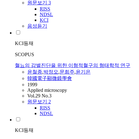
원문보기
3
RISS
NDSL
KCI
음성듣기
KCI등재
SCOPUS
혈뇨의 감별진단을 위한 이형적혈구의 형태학적 연구
윤철종
,
박정오
,
문희주
,
윤기은
韓國電子顯微鏡學會
1999
Applied microscopy
Vol.29 No.3
원문보기
2
RISS
NDSL
KCI등재