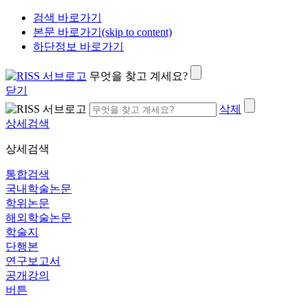
검색 바로가기
본문 바로가기(skip to content)
하단정보 바로가기
무엇을 찾고 계세요?
닫기
삭제
상세검색
상세검색
통합검색
국내학술논문
학위논문
해외학술논문
학술지
단행본
연구보고서
공개강의
버튼