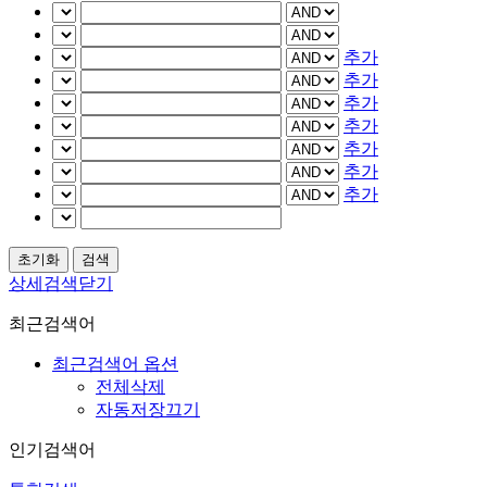
추가
추가
추가
추가
추가
추가
추가
상세검색닫기
최근검색어
최근검색어 옵션
전체삭제
자동저장끄기
인기검색어