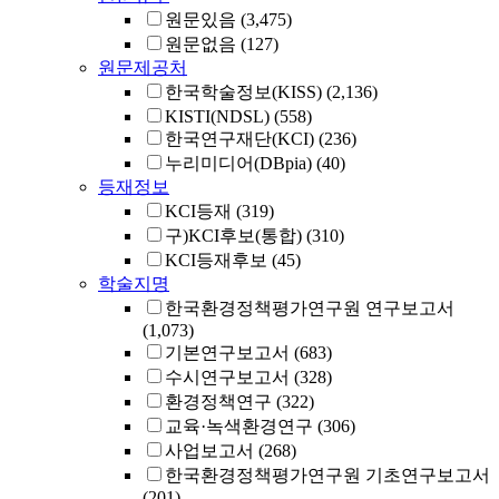
원문있음
(3,475)
원문없음
(127)
원문제공처
한국학술정보(KISS)
(2,136)
KISTI(NDSL)
(558)
한국연구재단(KCI)
(236)
누리미디어(DBpia)
(40)
등재정보
KCI등재
(319)
구)KCI후보(통합)
(310)
KCI등재후보
(45)
학술지명
한국환경정책평가연구원 연구보고서
(1,073)
기본연구보고서
(683)
수시연구보고서
(328)
환경정책연구
(322)
교육·녹색환경연구
(306)
사업보고서
(268)
한국환경정책평가연구원 기초연구보고서
(201)