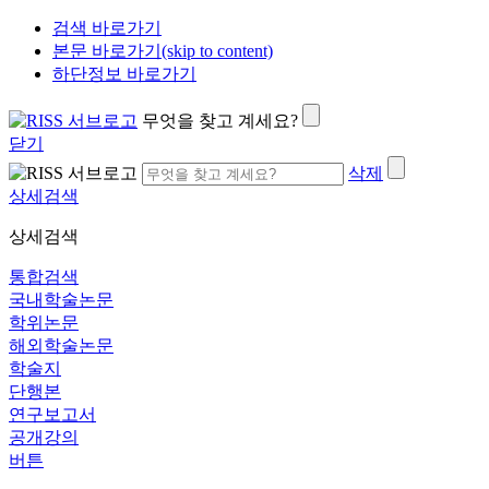
검색 바로가기
본문 바로가기(skip to content)
하단정보 바로가기
무엇을 찾고 계세요?
닫기
삭제
상세검색
상세검색
통합검색
국내학술논문
학위논문
해외학술논문
학술지
단행본
연구보고서
공개강의
버튼