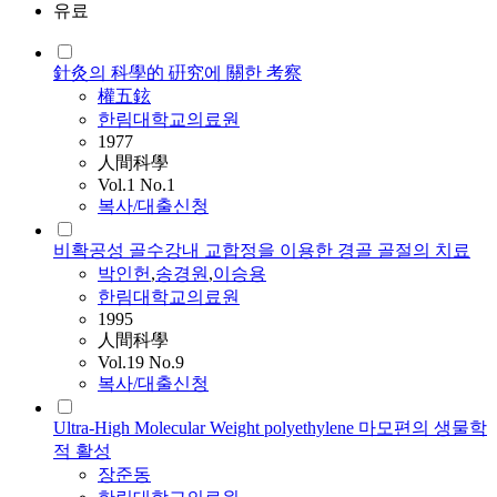
유료
針灸의 科學的 硏究에 關한 考察
權五鉉
한림대학교의료원
1977
人間科學
Vol.1 No.1
복사/대출신청
비확공성 골수강내 교합정을 이용한 경골 골절의 치료
박인헌
,
송경원
,
이승용
한림대학교의료원
1995
人間科學
Vol.19 No.9
복사/대출신청
Ultra-High Molecular Weight polyethylene 마모편의 생물학
적 활성
장준동