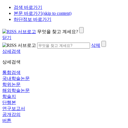
검색 바로가기
본문 바로가기(skip to content)
하단정보 바로가기
무엇을 찾고 계세요?
닫기
삭제
상세검색
상세검색
통합검색
국내학술논문
학위논문
해외학술논문
학술지
단행본
연구보고서
공개강의
버튼