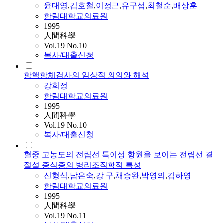
윤대영
,
김호철
,
이정근
,
유구섭
,
최철순
,
배상훈
한림대학교의료원
1995
人間科學
Vol.19 No.10
복사/대출신청
항핵항체검사의 임상적 의의와 해석
강희정
한림대학교의료원
1995
人間科學
Vol.19 No.10
복사/대출신청
혈중 고농도의 전립선 특이성 항원을 보이는 전립선 결
절설 증식증의 병리조직학적 특성
신형식
,
남은숙
,
강 구
,
채승완
,
박영의
,
김하영
한림대학교의료원
1995
人間科學
Vol.19 No.11