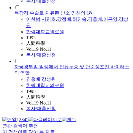
복사/대출신청
복강경 수술로 치유된 난소 임신의 1례
이한범
,
서찬호
,
강정배
,
허진숙
,
김홍배
,
이근영
,
강상
원
한림대학교의료원
1995
人間科學
Vol.19 No.11
복사/대출신청
자궁경부암 발생에서 인유두종 및 단순성포진 바이러스
의 역할
김홍배
,
강성원
한림대학교의료원
1995
人間科學
Vol.19 No.11
복사/대출신청
1
2
3
4
5
연관 검색어 추천
이 검색어로 많이 본 자료