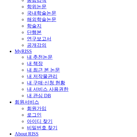
통합검색
학위논문
국내학술논문
해외학술논문
학술지
단행본
연구보고서
공개강의
MyRISS
내 추천논문
내 책장
내 최근 본 논문
내 저작물관리
내 구매·신청 현황
내 서비스 사용권한
내 관심 DB
회원서비스
회원가입
로그인
아이디 찾기
비밀번호 찾기
About RISS