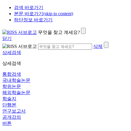
검색 바로가기
본문 바로가기(skip to content)
하단정보 바로가기
무엇을 찾고 계세요?
닫기
삭제
상세검색
상세검색
통합검색
국내학술논문
학위논문
해외학술논문
학술지
단행본
연구보고서
공개강의
버튼