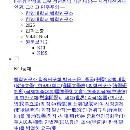
[대담] 박성호 교수 정년퇴임 기념 대담— 지적재산권과
인권, 그리고 민주주의 —
한양대학교 법학연구소
한양대학교 법학연구소
2025
법학논총
Vol.42 No.4
원문보기
2
KCI
KISS
KCI등재
법학연구소 학술연구회 발표논문 : 중국(中國) 정법대학
(政法大學). 한양대학교(漢陽大學校) 법학연구소(法學硏
究所) 국제학술대회(國際學術大會) -한중법율(韓中法律)
의 현안문제(懸案問題)- ; 세계(世界) 각국(各國) 민사입
법(民事立法)의 정수(精髓)를 섭취(攝取)하여 시장경제
(市場經濟)의 가장 일반적(一般的)인 행위규칙(行爲規
則)을 개선(改善)하자 -시대(時代)는 중화인민공화국(中
華人民共和國) 민법전(民法典)의 조속(早速)한 탄생(誕
生)을 박절히 요구(要