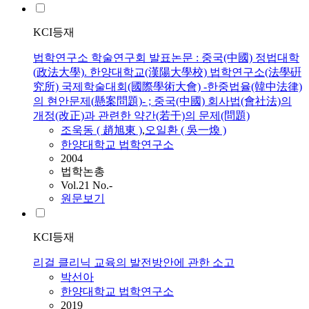
KCI등재
법학연구소 학술연구회 발표논문 : 중국(中國) 정법대학
(政法大學). 한양대학교(漢陽大學校) 법학연구소(法學硏
究所) 국제학술대회(國際學術大會) -한중법율(韓中法律)
의 현안문제(懸案問題)- ; 중국(中國) 회사법(會社法)의
개정(改正)과 관련한 약간(若干)의 문제(問題)
조욱동 ( 趙旭東 )
,
오일환 ( 吳一煥 )
한양대학교 법학연구소
2004
법학논총
Vol.21 No.-
원문보기
KCI등재
리걸 클리닉 교육의 발전방안에 관한 소고
박선아
한양대학교 법학연구소
2019