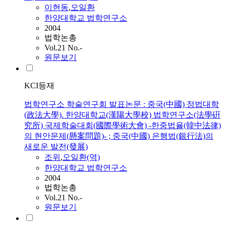
이현동
,
오일환
한양대학교 법학연구소
2004
법학논총
Vol.21 No.-
원문보기
KCI등재
법학연구소 학술연구회 발표논문 : 중국(中國) 정법대학
(政法大學). 한양대학교(漢陽大學校) 법학연구소(法學硏
究所) 국제학술대회(國際學術大會) -한중법율(韓中法律)
의 현안문제(懸案問題)- ; 중국(中國) 은행법(銀行法)의
새로운 발전(發展)
조위
,
오일환(역)
한양대학교 법학연구소
2004
법학논총
Vol.21 No.-
원문보기