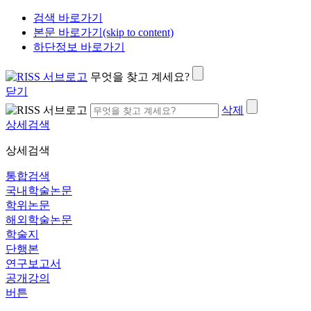
검색 바로가기
본문 바로가기(skip to content)
하단정보 바로가기
무엇을 찾고 계세요?
닫기
삭제
상세검색
상세검색
통합검색
국내학술논문
학위논문
해외학술논문
학술지
단행본
연구보고서
공개강의
버튼