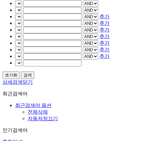
추가
추가
추가
추가
추가
추가
추가
상세검색닫기
최근검색어
최근검색어 옵션
전체삭제
자동저장끄기
인기검색어