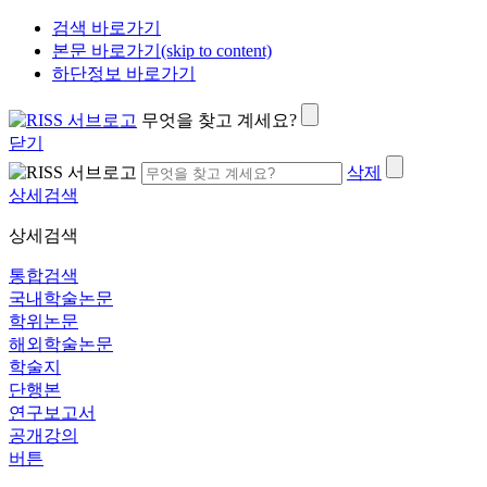
검색 바로가기
본문 바로가기(skip to content)
하단정보 바로가기
무엇을 찾고 계세요?
닫기
삭제
상세검색
상세검색
통합검색
국내학술논문
학위논문
해외학술논문
학술지
단행본
연구보고서
공개강의
버튼