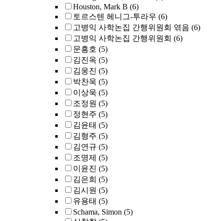
Houston, Mark B
(6)
토르스텐 헤니그-투라우
(6)
고병익 사학논집 간행위원회 엮음
(6)
고병익 사학논집 간행위원회
(6)
문흥호
(5)
김진옥
(5)
김웅진
(5)
박찬욱
(5)
이상욱
(5)
조정원
(5)
정현주
(5)
김윤태
(5)
김형주
(5)
김연규
(5)
조명제
(5)
이윤진
(5)
김은희
(5)
김시원
(5)
유용태
(5)
Schama, Simon
(5)