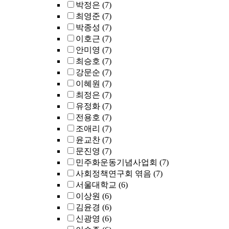
박정은
(7)
최영준
(7)
박종성
(7)
이호근
(7)
안미영
(7)
최승호
(7)
강문순
(7)
이혜원
(7)
최정은
(7)
유정화
(7)
전용호
(7)
조애리
(7)
윤교찬
(7)
문진영
(7)
민주화운동기념사업회
(7)
사회정책연구회 엮음
(7)
서울대학교
(6)
이상원
(6)
김윤경
(6)
신광영
(6)