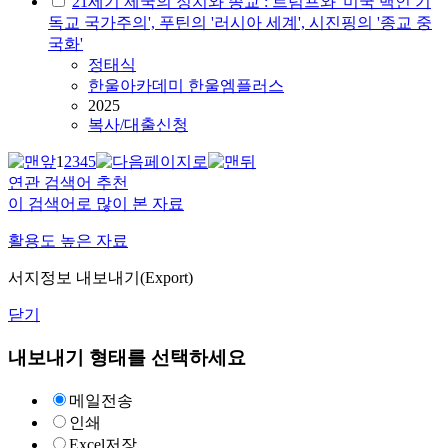
21세기 제국의 정치와 종교 : 트럼프와 '미국 백인 기
독교 국가주의', 푸틴의 '러시아 세계', 시진핑의 '종교 중
국화'
정태식
한울아카데미 한울엠플러스
2025
복사/대출신청
1
2
3
4
5
연관 검색어 추천
이 검색어로 많이 본 자료
활용도 높은 자료
서지정보 내보내기(Export)
닫기
내보내기 형태를 선택하세요
메일전송
인쇄
Excel저장