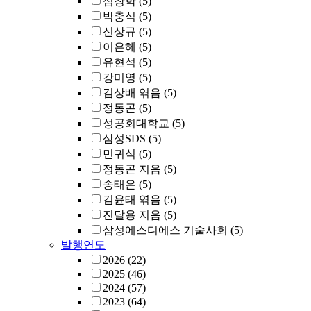
심창학
(5)
박충식
(5)
신상규
(5)
이은혜
(5)
유현석
(5)
강미영
(5)
김상배 엮음
(5)
정동곤
(5)
성공회대학교
(5)
삼성SDS
(5)
민귀식
(5)
정동곤 지음
(5)
송태은
(5)
김윤태 엮음
(5)
진달용 지음
(5)
삼성에스디에스 기술사회
(5)
발행연도
2026
(22)
2025
(46)
2024
(57)
2023
(64)