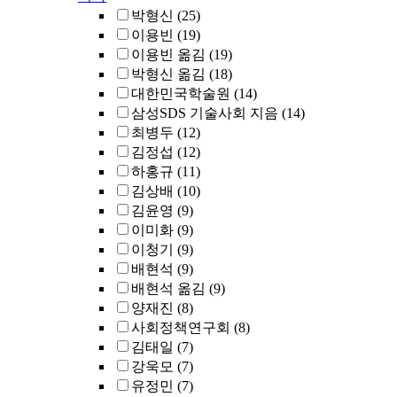
박형신
(25)
이용빈
(19)
이용빈 옮김
(19)
박형신 옮김
(18)
대한민국학술원
(14)
삼성SDS 기술사회 지음
(14)
최병두
(12)
김정섭
(12)
하홍규
(11)
김상배
(10)
김윤영
(9)
이미화
(9)
이청기
(9)
배현석
(9)
배현석 옮김
(9)
양재진
(8)
사회정책연구회
(8)
김태일
(7)
강욱모
(7)
유정민
(7)