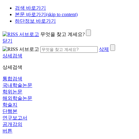
검색 바로가기
본문 바로가기(skip to content)
하단정보 바로가기
무엇을 찾고 계세요?
닫기
삭제
상세검색
상세검색
통합검색
국내학술논문
학위논문
해외학술논문
학술지
단행본
연구보고서
공개강의
버튼