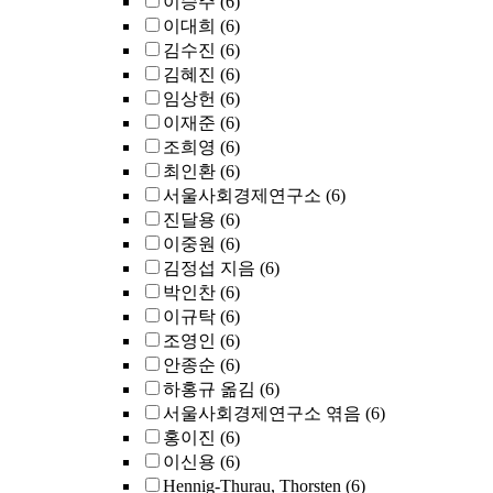
이승주
(6)
이대희
(6)
김수진
(6)
김혜진
(6)
임상헌
(6)
이재준
(6)
조희영
(6)
최인환
(6)
서울사회경제연구소
(6)
진달용
(6)
이중원
(6)
김정섭 지음
(6)
박인찬
(6)
이규탁
(6)
조영인
(6)
안종순
(6)
하홍규 옮김
(6)
서울사회경제연구소 엮음
(6)
홍이진
(6)
이신용
(6)
Hennig-Thurau, Thorsten
(6)