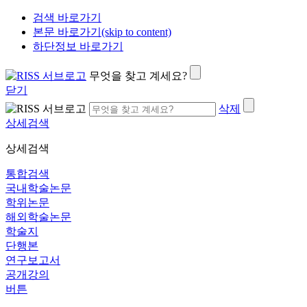
검색 바로가기
본문 바로가기(skip to content)
하단정보 바로가기
무엇을 찾고 계세요?
닫기
삭제
상세검색
상세검색
통합검색
국내학술논문
학위논문
해외학술논문
학술지
단행본
연구보고서
공개강의
버튼