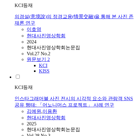
KCI등재
의경설(意境說)의 정경교융(情景交融)을 통해 본 사진 존
재론 연구
이호영
현대사진영상학회
2024
현대사진영상학회논문집
Vol.27 No.2
원문보기
2
KCI
KISS
KCI등재
인스타그래머블 사진 전시의 시각적 요소와 관람객 SNS
공유 행태: 「어노니머스 프로젝트」 사례 연구
김예원
,
이용환
현대사진영상학회
2025
현대사진영상학회논문집
Vol.28 No.3