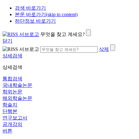
검색 바로가기
본문 바로가기(skip to content)
하단정보 바로가기
무엇을 찾고 계세요?
닫기
삭제
상세검색
상세검색
통합검색
국내학술논문
학위논문
해외학술논문
학술지
단행본
연구보고서
공개강의
버튼