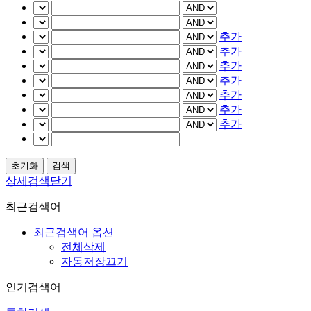
추가
추가
추가
추가
추가
추가
추가
상세검색닫기
최근검색어
최근검색어 옵션
전체삭제
자동저장끄기
인기검색어