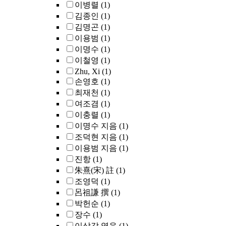
이병렬
(1)
김종인
(1)
김명곤
(1)
이용범
(1)
이명수
(1)
이철영
(1)
Zhu, Xi
(1)
손영호
(1)
최재천
(1)
여조겸
(1)
이충렬
(1)
이명수 지음
(1)
조덕현 지음
(1)
이용범 지음
(1)
진항
(1)
朱熹(宋) 註
(1)
조영덕
(1)
呂祖謙 撰
(1)
박헌순
(1)
장수
(1)
이상각 엮음
(1)