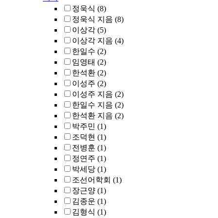
정욱식
(8)
정욱식 지음
(8)
이상각
(5)
이상각 지음
(4)
한일수
(2)
임영태
(2)
한석환
(2)
이성주
(2)
이성주 지음
(2)
한일수 지음
(2)
한석환 지음
(2)
박주민
(1)
조덕현
(1)
전병훈
(1)
정연주
(1)
박세당
(1)
조선어학회
(1)
장근양
(1)
김종운
(1)
김형식
(1)