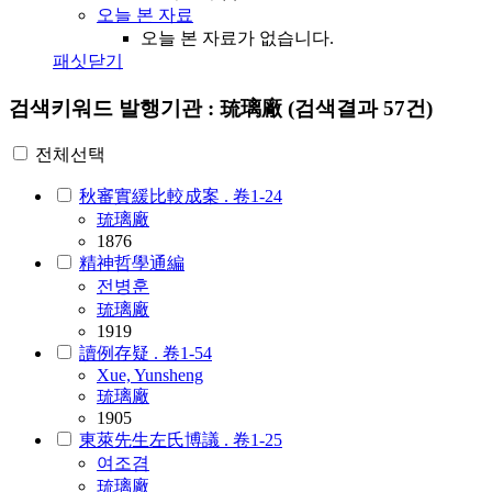
오늘 본 자료
오늘 본 자료가 없습니다.
패싯닫기
검색키워드
발행기관 : 琉璃廠
(검색결과 57건)
전체선택
秋審實緩比較成案 . 卷1-24
琉璃廠
1876
精神哲學通編
전병훈
琉璃廠
1919
讀例存疑 . 卷1-54
Xue, Yunsheng
琉璃廠
1905
東萊先生左氏博議 . 卷1-25
여조겸
琉璃廠