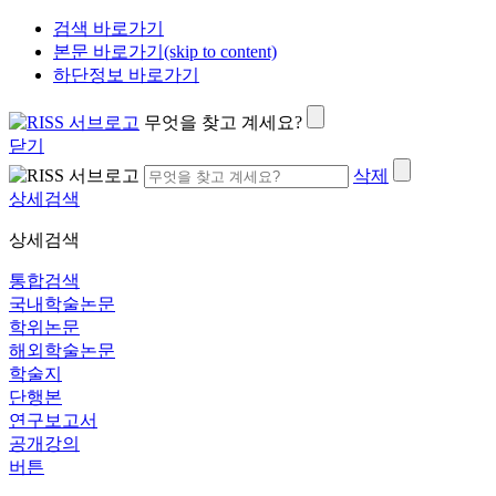
검색 바로가기
본문 바로가기(skip to content)
하단정보 바로가기
무엇을 찾고 계세요?
닫기
삭제
상세검색
상세검색
통합검색
국내학술논문
학위논문
해외학술논문
학술지
단행본
연구보고서
공개강의
버튼