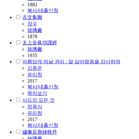
1882
복사/대출신청
古文集聯
장수
琉璃廠
1878
太上全眞功課經
琉璃廠
1935
아름답게 떠날 권리 : 잘 살아왔음을 감사하며
김종운
유리창
2017
복사/대출신청
목차보기
사드의 모든 것
정욱식
유리창
2017
복사/대출신청
繡像反唐綠牧丹
琉璃廠