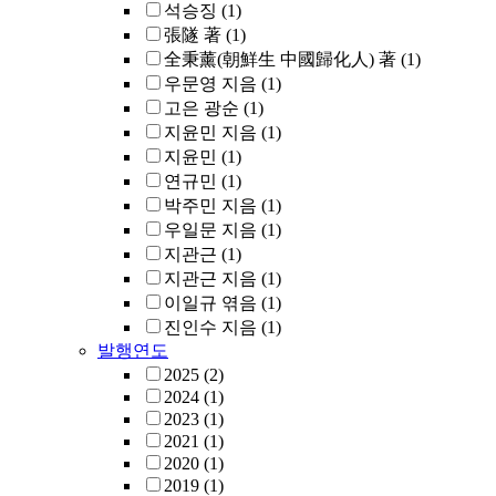
석승징
(1)
張隧 著
(1)
全秉薰(朝鮮生 中國歸化人) 著
(1)
우문영 지음
(1)
고은 광순
(1)
지윤민 지음
(1)
지윤민
(1)
연규민
(1)
박주민 지음
(1)
우일문 지음
(1)
지관근
(1)
지관근 지음
(1)
이일규 엮음
(1)
진인수 지음
(1)
발행연도
2025
(2)
2024
(1)
2023
(1)
2021
(1)
2020
(1)
2019
(1)