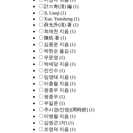
計六奇(淸) 編
(1)
Ji, Liuqi
(1)
Xue, Yunsheng
(1)
薛允升(淸) 著
(1)
최재천 지음
(1)
陳杭 著
(1)
김종운 지음
(1)
박헌순 옮김
(1)
우문영
(1)
박세당 지음
(1)
진인수
(1)
임영태 지음
(1)
이충렬 지음
(1)
원종우 지음
(1)
원종우
(1)
우일문
(1)
주시경(인명)[周時經]
(1)
이병렬 지음
(1)
김명곤 [저]
(1)
조영덕 지음
(1)