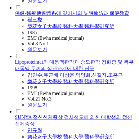
원문보기
保健·醫療傳達體系에 있어서의 失明豫防과 保健敎育
崔三燮
梨花女子大學校 醫科大學 醫科學硏究所
1985
EMJ (Ewha medical journal)
Vol.8 No.1
원문보기
Lipoprotein(a)와 대동맥판막과 승모판막 경화증 및 복부
대동맥 두께의 상관관계에 대한 연구
김민수
,
유근배
,
이상운
,
임양희
,
신길자
,
조홍근
梨花女子大學校 醫科大學 醫科學硏究所
1998
EMJ (Ewha medical journal)
Vol.21 No.3
원문보기
SUNYA 정신신체증상 검사척도에 의한 대학생의 정신
신체증상
연규월
梨花女子大學校 醫科大學 醫科學硏究所