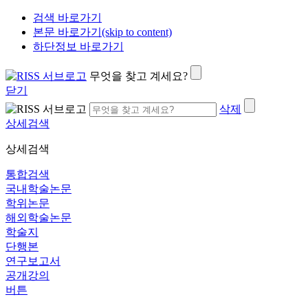
검색 바로가기
본문 바로가기(skip to content)
하단정보 바로가기
무엇을 찾고 계세요?
닫기
삭제
상세검색
상세검색
통합검색
국내학술논문
학위논문
해외학술논문
학술지
단행본
연구보고서
공개강의
버튼