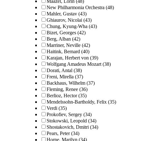
Maazel, Lorin
(48)
New Philharmonia Orchestra
(48)
Mahler, Gustav
(43)
Ghiaurov, Nicolai
(43)
Chung, Kyung-Wha
(43)
Bizet, Georges
(42)
Berg, Alban
(42)
Marriner, Neville
(42)
Haitink, Bernard
(40)
Karajan, Herbert von
(39)
Wolfgang Amadeus Mozart
(38)
Dorati, Antal
(38)
Freni, Mirella
(37)
Backhaus, Wilhelm
(37)
Fleming, Renee
(36)
Berlioz, Hector
(35)
Mendelssohn-Bartholdy, Felix
(35)
Verdi
(35)
Prokofiev, Sergey
(34)
Stokowski, Leopold
(34)
Shostakovich, Dmitri
(34)
Pears, Peter
(34)
Horne, Marilyn
(34)