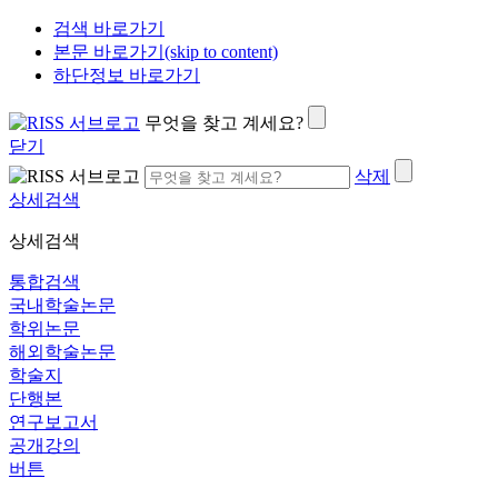
검색 바로가기
본문 바로가기(skip to content)
하단정보 바로가기
무엇을 찾고 계세요?
닫기
삭제
상세검색
상세검색
통합검색
국내학술논문
학위논문
해외학술논문
학술지
단행본
연구보고서
공개강의
버튼