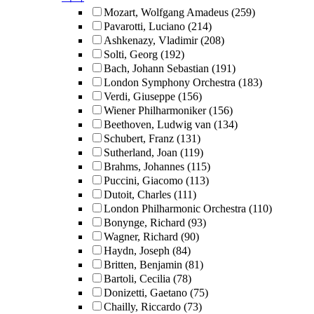
Mozart, Wolfgang Amadeus
(259)
Pavarotti, Luciano
(214)
Ashkenazy, Vladimir
(208)
Solti, Georg
(192)
Bach, Johann Sebastian
(191)
London Symphony Orchestra
(183)
Verdi, Giuseppe
(156)
Wiener Philharmoniker
(156)
Beethoven, Ludwig van
(134)
Schubert, Franz
(131)
Sutherland, Joan
(119)
Brahms, Johannes
(115)
Puccini, Giacomo
(113)
Dutoit, Charles
(111)
London Philharmonic Orchestra
(110)
Bonynge, Richard
(93)
Wagner, Richard
(90)
Haydn, Joseph
(84)
Britten, Benjamin
(81)
Bartoli, Cecilia
(78)
Donizetti, Gaetano
(75)
Chailly, Riccardo
(73)