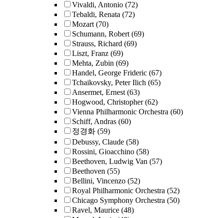
Vivaldi, Antonio
(72)
Tebaldi, Renata
(72)
Mozart
(70)
Schumann, Robert
(69)
Strauss, Richard
(69)
Liszt, Franz
(69)
Mehta, Zubin
(69)
Handel, George Frideric
(67)
Tchaikovsky, Peter Ilich
(65)
Ansermet, Ernest
(63)
Hogwood, Christopher
(62)
Vienna Philharmonic Orchestra
(60)
Schiff, Andras
(60)
정경화
(59)
Debussy, Claude
(58)
Rossini, Gioacchino
(58)
Beethoven, Ludwig Van
(57)
Beethoven
(55)
Bellini, Vincenzo
(52)
Royal Philharmonic Orchestra
(52)
Chicago Symphony Orchestra
(50)
Ravel, Maurice
(48)