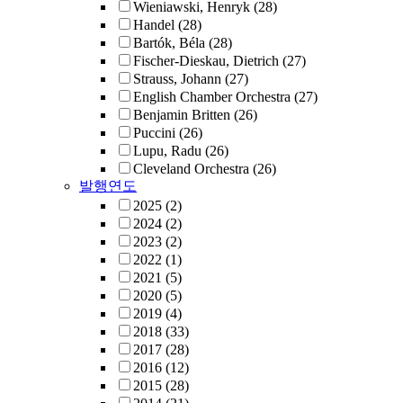
Wieniawski, Henryk
(28)
Handel
(28)
Bartók, Béla
(28)
Fischer-Dieskau, Dietrich
(27)
Strauss, Johann
(27)
English Chamber Orchestra
(27)
Benjamin Britten
(26)
Puccini
(26)
Lupu, Radu
(26)
Cleveland Orchestra
(26)
발행연도
2025
(2)
2024
(2)
2023
(2)
2022
(1)
2021
(5)
2020
(5)
2019
(4)
2018
(33)
2017
(28)
2016
(12)
2015
(28)