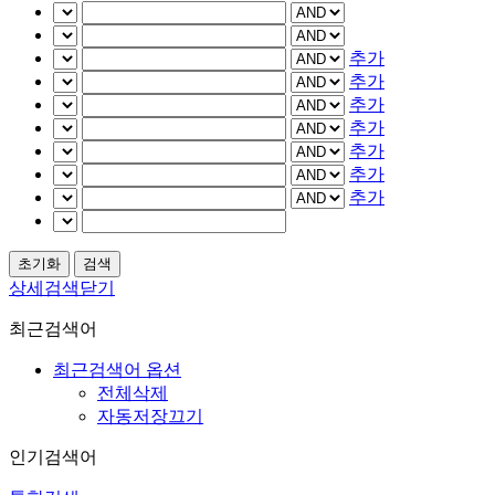
추가
추가
추가
추가
추가
추가
추가
상세검색닫기
최근검색어
최근검색어 옵션
전체삭제
자동저장끄기
인기검색어