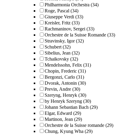
Philharmonia Orchestra
(34)
Roge, Pascal
(34)
Giuseppe Verdi
(33)
Kreisler, Fritz
(33)
Rachmaninov, Sergei
(33)
Orchestre de la Suisse Romande
(33)
Stravinsky, Igor
(32)
Schubert
(32)
Sibelius, Jean
(32)
Tchaikovsky
(32)
Mendelssohn, Felix
(31)
Chopin, Frederic
(31)
Bergonzi, Carlo
(31)
Dvorak, Antonin
(30)
Previn, Andre
(30)
Szeryng, Henryk
(30)
by Henryk Szeryng
(30)
Johann Sebastian Bach
(29)
Elgar, Edward
(29)
Martinon, Jean
(29)
Orchestre de la Suisse romande
(29)
Chung, Kyung Wha
(29)