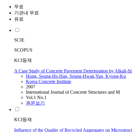
무료
기관내 무료
유료
SCIE
SCOPUS
KCI등재
A Case Study of Concrete Pavement Deterioration by Alkali-Si
Hong, Seung-Ho
,
Han, Seung-Hwan
,
Yun, Kyong-Ku
Korea Concrete Institute
2007
International Journal of Concrete Structures and M
Vol.1 No.1
원문보기
KCI등재
Influence of the Quality of Recycled Aggregates on Microstru