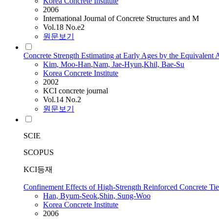
Korea Concrete Institute
2006
International Journal of Concrete Structures and M
Vol.18 No.e2
원문보기
Concrete Strength Estimating at Early Ages by the Equivalent 
Kim, Moo-Han
,
Nam, Jae-Hyun
,
Khil, Bae-Su
Korea Concrete Institute
2002
KCI concrete journal
Vol.14 No.2
원문보기
SCIE
SCOPUS
KCI등재
Confinement Effects of High-Strength Reinforced Concrete T
Han, Byum-Seok
,
Shin, Sung-Woo
Korea Concrete Institute
2006