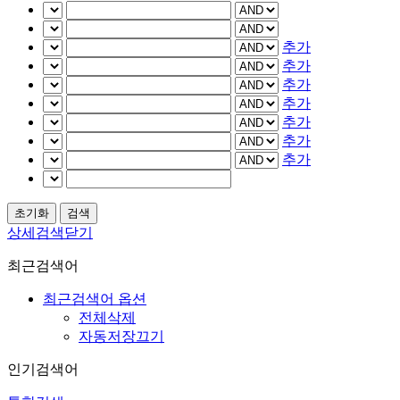
추가
추가
추가
추가
추가
추가
추가
상세검색닫기
최근검색어
최근검색어 옵션
전체삭제
자동저장끄기
인기검색어