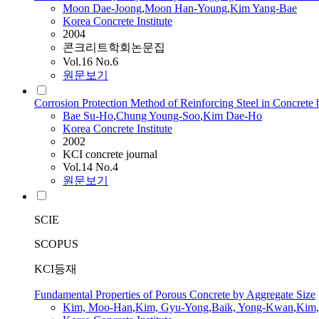
Moon Dae-Joong
,
Moon Han-Young
,
Kim Yang-Bae
Korea Concrete Institute
2004
콘크리트학회논문집
Vol.16 No.6
원문보기
Corrosion Protection Method of Reinforcing Steel in Concrete 
Bae Su-Ho
,
Chung Young-Soo
,
Kim Dae-Ho
Korea Concrete Institute
2002
KCI concrete journal
Vol.14 No.4
원문보기
SCIE
SCOPUS
KCI등재
Fundamental Properties of Porous Concrete by Aggregate Size
Kim, Moo-Han
,
Kim, Gyu-Yong
,
Baik, Yong-Kwan
,
Kim,