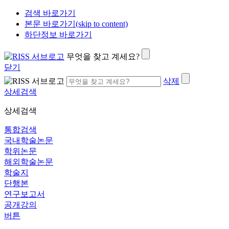
검색 바로가기
본문 바로가기(skip to content)
하단정보 바로가기
무엇을 찾고 계세요?
닫기
삭제
상세검색
상세검색
통합검색
국내학술논문
학위논문
해외학술논문
학술지
단행본
연구보고서
공개강의
버튼