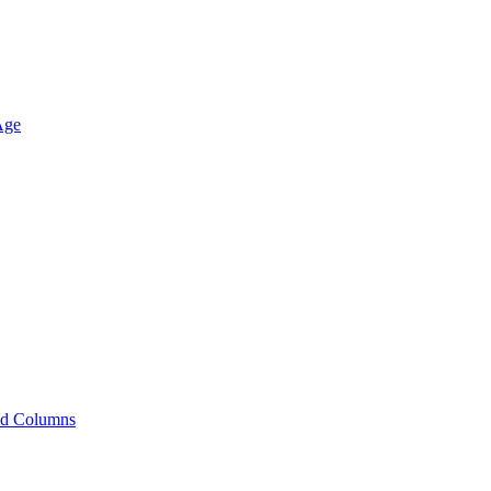
Age
ied Columns