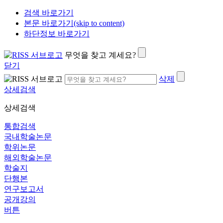
검색 바로가기
본문 바로가기(skip to content)
하단정보 바로가기
무엇을 찾고 계세요?
닫기
삭제
상세검색
상세검색
통합검색
국내학술논문
학위논문
해외학술논문
학술지
단행본
연구보고서
공개강의
버튼