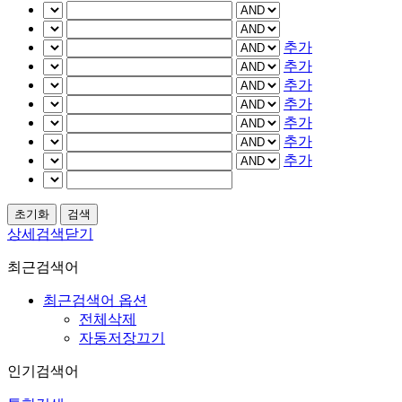
추가
추가
추가
추가
추가
추가
추가
상세검색닫기
최근검색어
최근검색어 옵션
전체삭제
자동저장끄기
인기검색어