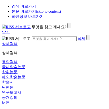
검색 바로가기
본문 바로가기(skip to content)
하단정보 바로가기
무엇을 찾고 계세요?
닫기
삭제
상세검색
상세검색
통합검색
국내학술논문
학위논문
해외학술논문
학술지
단행본
연구보고서
공개강의
버튼