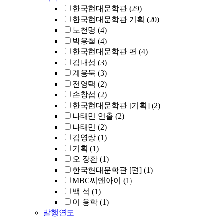
한국현대문학관
(29)
한국현대문학관 기획
(20)
노천명
(4)
박용철
(4)
한국현대문학관 편
(4)
김내성
(3)
계용묵
(3)
전영택
(2)
손창섭
(2)
한국현대문학관 [기획]
(2)
나태민 연출
(2)
나태민
(2)
김영랑
(1)
기획
(1)
오 장환
(1)
한국현대문학관 [편]
(1)
MBC씨앤아이
(1)
백 석
(1)
이 용학
(1)
발행연도