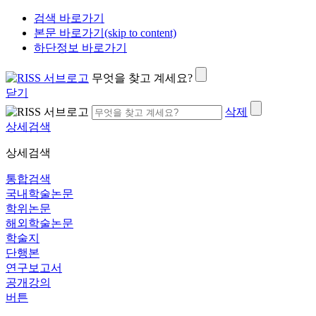
검색 바로가기
본문 바로가기(skip to content)
하단정보 바로가기
무엇을 찾고 계세요?
닫기
삭제
상세검색
상세검색
통합검색
국내학술논문
학위논문
해외학술논문
학술지
단행본
연구보고서
공개강의
버튼