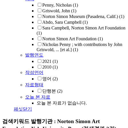
Penny, Nicholas
(1)
Griswold, John
(1)
Norton Simon Museum (Pasadena, Calif.)
(1)
Abdo, Sara Campbell
(1)
Sara Campbell, Norton Simon Art Foundation
(1)
Norton Simon Art Foundation
(1)
Nicholas Penny ; with contributions by John
Griswold, ... [et al.]
(1)
발행연도
2021
(1)
2010
(1)
작성언어
영어
(2)
자료형태
단행본
(2)
오늘 본 자료
오늘 본 자료가 없습니다.
패싯닫기
검색키워드
발행기관 : Norton Simon Art