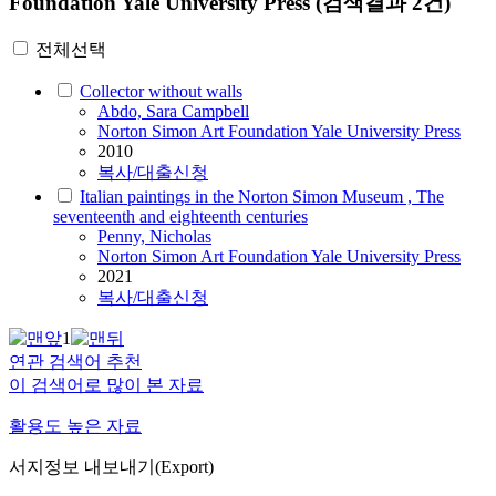
Foundation Yale University Press
(검색결과 2건)
전체선택
Collector without walls
Abdo, Sara Campbell
Norton Simon Art Foundation Yale University Press
2010
복사/대출신청
Italian paintings in the Norton Simon Museum , The
seventeenth and eighteenth centuries
Penny, Nicholas
Norton Simon Art Foundation Yale University Press
2021
복사/대출신청
1
연관 검색어 추천
이 검색어로 많이 본 자료
활용도 높은 자료
서지정보 내보내기(Export)