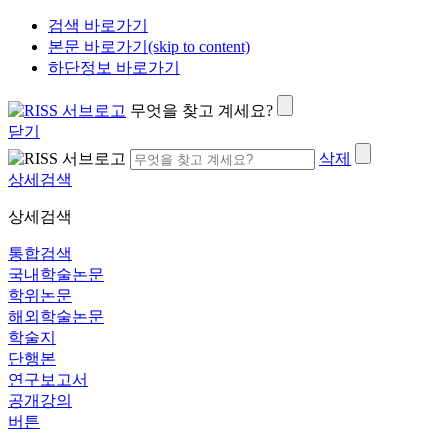
검색 바로가기
본문 바로가기(skip to content)
하단정보 바로가기
무엇을 찾고 계세요?
닫기
삭제
상세검색
상세검색
통합검색
국내학술논문
학위논문
해외학술논문
학술지
단행본
연구보고서
공개강의
버튼