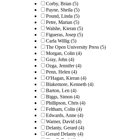
Corby, Brian
(5)
Payne, Sheila
(5)
Pound, Linda
(5)
Petre, Marian
(5)
Walshe, Kieran
(5)
Figueras, Josep
(5)
Carla Willig
(5)
The Open University Press
(5)
Morgan, Colin
(4)
Gray, John
(4)
Ozga, Jennifer
(4)
Penn, Helen
(4)
O'Hagan, Kieran
(4)
Blakemore, Kenneth
(4)
Barton, Len
(4)
Biggs, Simon
(4)
Phillipson, Chris
(4)
Feltham, Colin
(4)
Edwards, Anne
(4)
Warner, David
(4)
Delanty, Gerard
(4)
Gerard Delanty
(4)