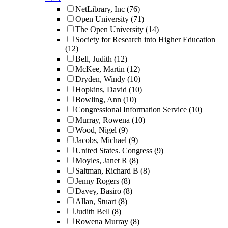
NetLibrary, Inc
(76)
Open University
(71)
The Open University
(14)
Society for Research into Higher Education
(12)
Bell, Judith
(12)
McKee, Martin
(12)
Dryden, Windy
(10)
Hopkins, David
(10)
Bowling, Ann
(10)
Congressional Information Service
(10)
Murray, Rowena
(10)
Wood, Nigel
(9)
Jacobs, Michael
(9)
United States. Congress
(9)
Moyles, Janet R
(8)
Saltman, Richard B
(8)
Jenny Rogers
(8)
Davey, Basiro
(8)
Allan, Stuart
(8)
Judith Bell
(8)
Rowena Murray
(8)