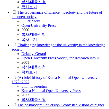
복사/대출신청
목차보기
The Governance of science : ideology and the future of
the open society
Fuller, Steve
Open University Press
2000
복사/대출신청
목차보기
Challenging knowledge : the university in the knowledge
society
Delanty, Gerard
Open University Press Society for Research into Hi
2001
복사/대출신청
목차보기
(A) brief history of Korea National Open University :
1972~2022
Shin, Kyeongjin
Korea National Open University Press
2022
복사/대출신청
The postmodern university? : contested visions of higher