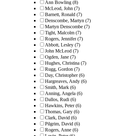
Ann Bowling
(8)
McLeod, John
(7)
Barnett, Ronald
(7)
Denscombe, Martyn
(7)
Martyn Denscombe
(7)
Tight, Malcolm
(7)
Rogers, Jennifer
(7)
Abbott, Lesley
(7)
John McLeod
(7)
Ogden, Jane
(7)
Hughes, Christina
(7)
Rugg, Gordon
(7)
Day, Christopher
(6)
Hargreaves, Andy
(6)
Smith, Mark
(6)
Anning, Angela
(6)
Dallos, Rudi
(6)
Hawkins, Peter
(6)
Thomas, Gary
(6)
Clark, David
(6)
Pilgrim, David
(6)
Rogers, Anne
(6)
Levin, Peter
(6)