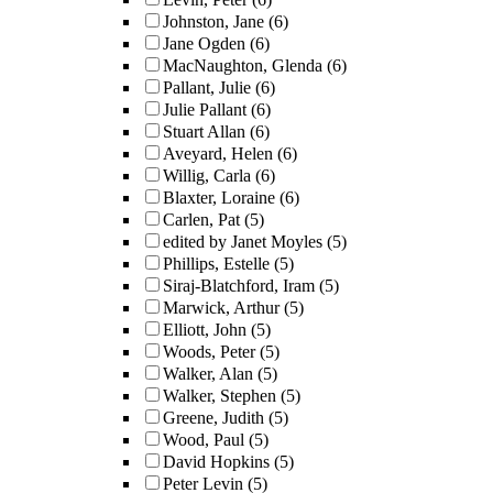
Johnston, Jane
(6)
Jane Ogden
(6)
MacNaughton, Glenda
(6)
Pallant, Julie
(6)
Julie Pallant
(6)
Stuart Allan
(6)
Aveyard, Helen
(6)
Willig, Carla
(6)
Blaxter, Loraine
(6)
Carlen, Pat
(5)
edited by Janet Moyles
(5)
Phillips, Estelle
(5)
Siraj-Blatchford, Iram
(5)
Marwick, Arthur
(5)
Elliott, John
(5)
Woods, Peter
(5)
Walker, Alan
(5)
Walker, Stephen
(5)
Greene, Judith
(5)
Wood, Paul
(5)
David Hopkins
(5)
Peter Levin
(5)