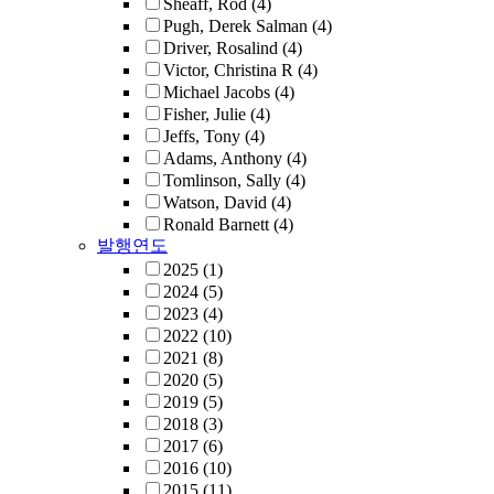
Sheaff, Rod
(4)
Pugh, Derek Salman
(4)
Driver, Rosalind
(4)
Victor, Christina R
(4)
Michael Jacobs
(4)
Fisher, Julie
(4)
Jeffs, Tony
(4)
Adams, Anthony
(4)
Tomlinson, Sally
(4)
Watson, David
(4)
Ronald Barnett
(4)
발행연도
2025
(1)
2024
(5)
2023
(4)
2022
(10)
2021
(8)
2020
(5)
2019
(5)
2018
(3)
2017
(6)
2016
(10)
2015
(11)