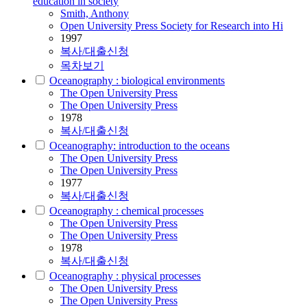
education in society
Smith, Anthony
Open University Press Society for Research into Hi
1997
복사/대출신청
목차보기
Oceanography : biological environments
The Open University Press
The Open University Press
1978
복사/대출신청
Oceanography: introduction to the oceans
The Open University Press
The Open University Press
1977
복사/대출신청
Oceanography : chemical processes
The Open University Press
The Open University Press
1978
복사/대출신청
Oceanography : physical processes
The Open University Press
The Open University Press