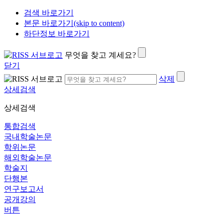
검색 바로가기
본문 바로가기(skip to content)
하단정보 바로가기
무엇을 찾고 계세요?
닫기
삭제
상세검색
상세검색
통합검색
국내학술논문
학위논문
해외학술논문
학술지
단행본
연구보고서
공개강의
버튼